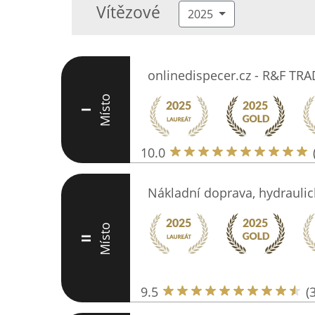
Vítězové
2025
onlinedispecer.cz - R&F TRAD
Místo
I
10.0
Nákladní doprava, hydraulic
Místo
II
9.5
(