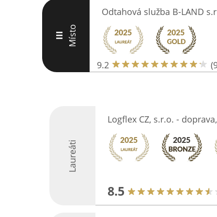
Odtahová služba B-LAND s.r
Místo
III
9.2
(
Logflex CZ, s.r.o. - doprava
Laureáti
8.5