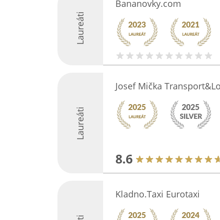
Bananovky.com
Laureáti
Josef Mička Transport&Lo
Laureáti
8.6
Kladno.Taxi Eurotaxi