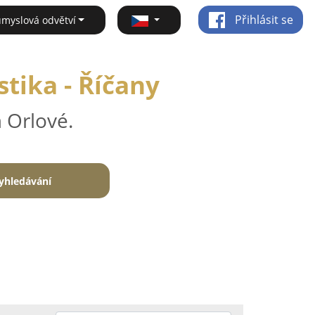
Přihlásit se
ůmyslová odvětví
tika - Říčany
 Orlové.
yhledávání