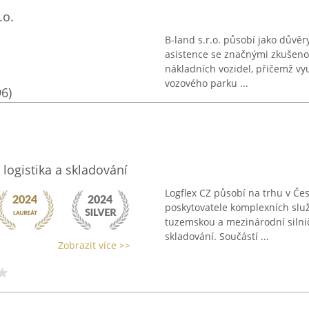
.o.
B-land s.r.o. působí jako důvěr
asistence se značnými zkušenos
nákladních vozidel, přičemž vy
vozového parku ...
96)
, logistika a skladování
Logflex CZ působí na trhu v Če
poskytovatele komplexních služe
tuzemskou a mezinárodní silnič
skladování. Součástí ...
Zobrazit více >>