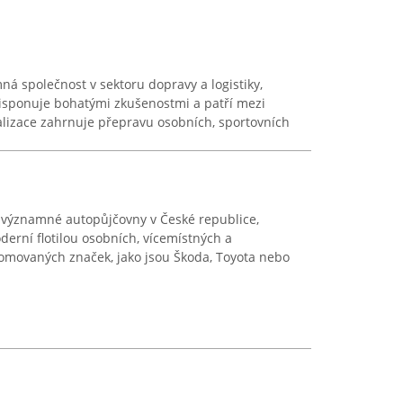
mná společnost v sektoru dopravy a logistiky,
disponuje bohatými zkušenostmi a patří mezi
ializace zahrnuje přepravu osobních, sportovních
zi významné autopůjčovny v České republice,
derní flotilou osobních, vícemístných a
nomovaných značek, jako jsou Škoda, Toyota nebo