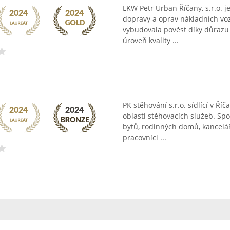
LKW Petr Urban Říčany, s.r.o. j
dopravy a oprav nákladních voz
vybudovala pověst díky důrazu 
úroveň kvality ...
PK stěhování s.r.o. sídlící v Ř
oblasti stěhovacích služeb. Spo
bytů, rodinných domů, kancelářs
pracovníci ...