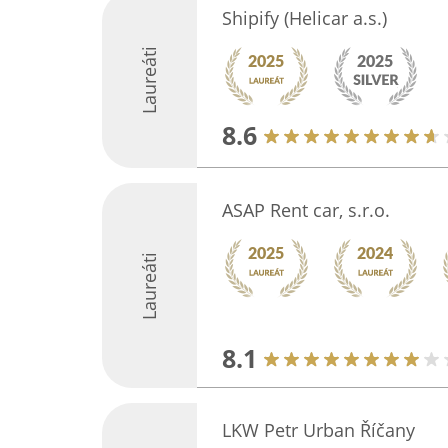
Shipify (Helicar a.s.)
Laureáti
8.6
ASAP Rent car, s.r.o.
Laureáti
8.1
LKW Petr Urban Říčany