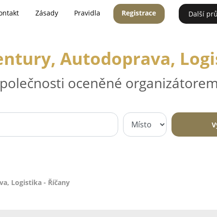
ontakt
Zásady
Pravidla
Registrace
Další pr
ntury, Autodoprava, Logis
 společnosti oceněné organizátorem
V
a, Logistika - Říčany