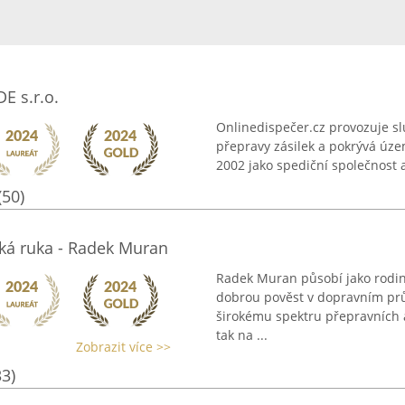
E s.r.o.
Onlinedispečer.cz provozuje slu
přepravy zásilek a pokrývá územ
2002 jako spediční společnost a 
(50)
ká ruka - Radek Muran
Radek Muran působí jako rodin
dobrou pověst v dopravním prům
širokému spektru přepravních a
tak na ...
Zobrazit více >>
33)