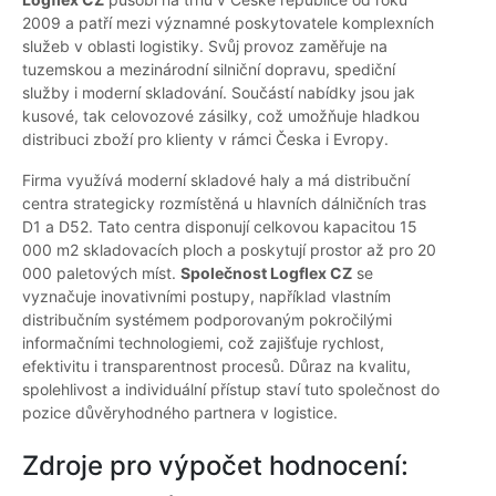
2009 a patří mezi významné poskytovatele komplexních
služeb v oblasti logistiky. Svůj provoz zaměřuje na
tuzemskou a mezinárodní silniční dopravu, spediční
služby i moderní skladování. Součástí nabídky jsou jak
kusové, tak celovozové zásilky, což umožňuje hladkou
distribuci zboží pro klienty v rámci Česka i Evropy.
Firma využívá moderní skladové haly a má distribuční
centra strategicky rozmístěná u hlavních dálničních tras
D1 a D52. Tato centra disponují celkovou kapacitou 15
000 m2 skladovacích ploch a poskytují prostor až pro 20
000 paletových míst.
Společnost Logflex CZ
se
vyznačuje inovativními postupy, například vlastním
distribučním systémem podporovaným pokročilými
informačními technologiemi, což zajišťuje rychlost,
efektivitu i transparentnost procesů. Důraz na kvalitu,
spolehlivost a individuální přístup staví tuto společnost do
pozice důvěryhodného partnera v logistice.
Zdroje pro výpočet hodnocení: