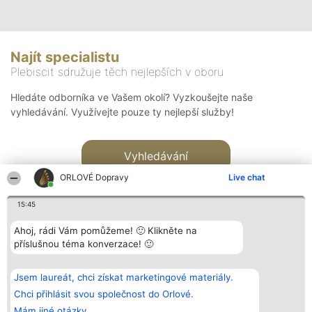
Najít specialistu
Plebiscit sdružuje těch nejlepších v oboru
Hledáte odborníka ve Vašem okolí? Vyzkoušejte naše
vyhledávání. Využívejte pouze ty nejlepší služby!
Vyhledávání
ORLOVÉ Dopravy
Live chat
15:45
Ahoj, rádi Vám pomůžeme! 🙂 Klikněte na
příslušnou téma konverzace! 🙂
Organizátor hlasování
Plebiscyt
Kontakt
Bright Side Solutions sp. z o.
Vítězové
Kontakt
Jsem laureát, chci získat marketingové materiály.
o. sp. k.
Seznam všech
ul. Ruska 22
laureátů
Chci přihlásit svou společnost do Orlové.
Wrocław 50-079
Zásady
Mám jiné otázky.
KRS 0000749100 | Regon
Pravidla