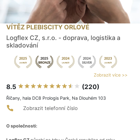
VÍTĚZ PLEBISCITY ORLOVÉ
Logflex CZ, s.r.o. - doprava, logistika a
skladování
Zobrazit více >>
8.5
(220)
Říčany, hala DC8 Prologis Park, Na Dlouhém 103
Zobrazit telefonní číslo
O společnosti:
Logflex CZ
působí na trhu v České republice od roku