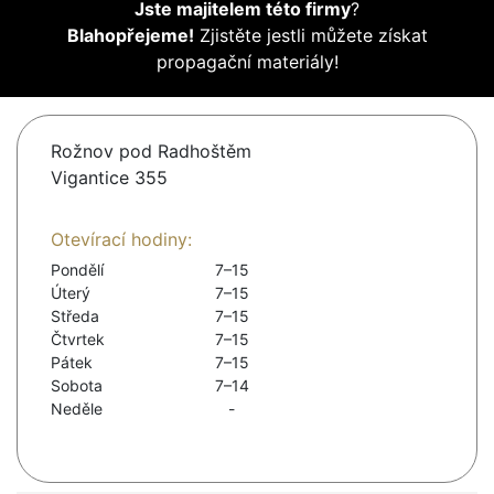
Jste majitelem této firmy
?
Blahopřejeme!
Zjistěte jestli můžete získat
propagační materiály!
Rožnov pod Radhoštěm
Vigantice 355
Otevírací hodiny:
Pondělí
7–15
Úterý
7–15
Středa
7–15
Čtvrtek
7–15
Pátek
7–15
Sobota
7–14
Neděle
-