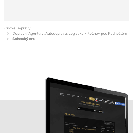
Orlové Dopravy
Dopravní Agentury, Autodoprava, Logistika - Rožnov pod Radhoštěm
Solanský sro