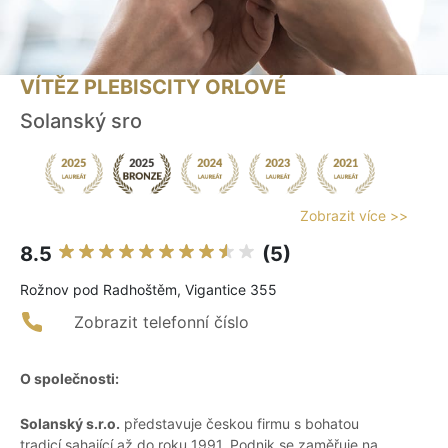
VÍTĚZ PLEBISCITY ORLOVÉ
Solanský sro
Zobrazit více >>
8.5
(5)
Rožnov pod Radhoštěm, Vigantice 355
Zobrazit telefonní číslo
O společnosti:
Solanský s.r.o.
představuje českou firmu s bohatou
tradicí sahající až do roku 1991. Podnik se zaměřuje na