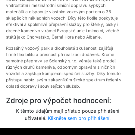
vnitrostátní i mezinárodní silniční dopravu sypkých
materiálů a disponuje vlastním vozovým parkem o 35
sklápěcích nákladních vozech. Díky této flotile poskytuje
efektivní a spolehlivé přepravní služby pro štěrky, písky i
drcené kamenivo v rámci Evropské unie i mimo ni, včetně
států jako Chorvatsko, Černá Hora nebo Albánie.
Rozsáhlý vozový park a dlouholeté zkušenosti zajišťují
firmě flexibilitu a přesnost při realizaci dodávek. Kromě
samotné přepravy se Solanský s.r.o. věnuje také prodeji
různých druhů kameniva, odborným opravám silničních
vozidel a zajišťuje komplexní spediční služby. Díky tomuto
přístupu nabízí svým zákazníkům široké spektrum řešení v
oblasti dopravy i souvisejících služeb.
Zdroje pro výpočet hodnocení:
K těmto údajům mají přístup pouze přihlášení
uživatelé.
Klikněte sem pro přihlášení.