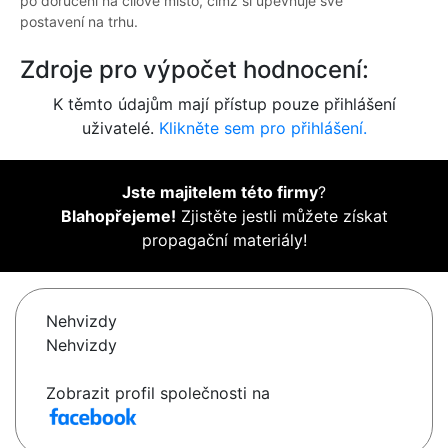
po doručení na cílové místo, čímž si upevňuje své
postavení na trhu.
Zdroje pro výpočet hodnocení:
K těmto údajům mají přístup pouze přihlášení
uživatelé.
Klikněte sem pro přihlášení.
Jste majitelem této firmy
?
Blahopřejeme!
Zjistěte jestli můžete získat
propagační materiály!
Nehvizdy
Nehvizdy
Zobrazit profil společnosti na