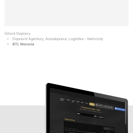
Orlové Dopravy
Dopravní Agentury, Autodoprava, Logistika - Nehvizdy
BTL Moravia