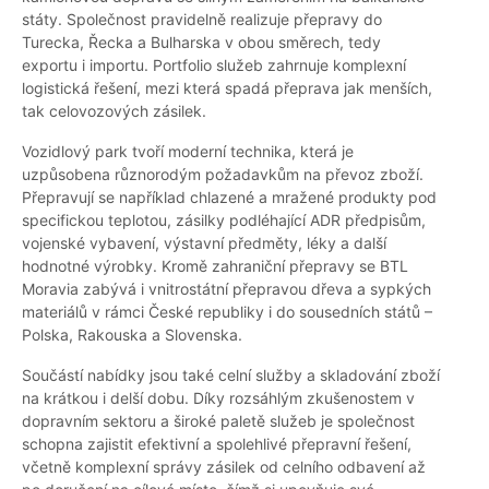
státy. Společnost pravidelně realizuje přepravy do
Turecka, Řecka a Bulharska v obou směrech, tedy
exportu i importu. Portfolio služeb zahrnuje komplexní
logistická řešení, mezi která spadá přeprava jak menších,
tak celovozových zásilek.
Vozidlový park tvoří moderní technika, která je
uzpůsobena různorodým požadavkům na převoz zboží.
Přepravují se například chlazené a mražené produkty pod
specifickou teplotou, zásilky podléhající ADR předpisům,
vojenské vybavení, výstavní předměty, léky a další
hodnotné výrobky. Kromě zahraniční přepravy se BTL
Moravia zabývá i vnitrostátní přepravou dřeva a sypkých
materiálů v rámci České republiky i do sousedních států –
Polska, Rakouska a Slovenska.
Součástí nabídky jsou také celní služby a skladování zboží
na krátkou i delší dobu. Díky rozsáhlým zkušenostem v
dopravním sektoru a široké paletě služeb je společnost
schopna zajistit efektivní a spolehlivé přepravní řešení,
včetně komplexní správy zásilek od celního odbavení až