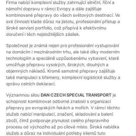
Firma nabízí komplexní služby zahrnující silniční, říční a
námořní dopravu v rámci Evropy a dále zajišťuje
kombinované přepravy do všech světových destinací. Ve
své činnosti klade důraz na jistotu, profesionální přístup a
široké servisní portfolio, což přispívá k efektivnímu
doručení i těch nejsložitějších zásilek.
Společnost je známá nejen pro profesionální vystupování
na domácím i mezinárodním trhu, ale také díky moderním
technologiím a speciálně uzpůsobenému vybavení, které
umožňuje přepravu vysokých, širokých, dlouhých a
objemných nákladů. Kromě samotné přepravy zajišťuje
také manipulaci s břemeny, komplexní logistické služby a
správu celních deklarací.
Významnou silou
DAN CZECH SPECIAL TRANSPORT
je
schopnost kombinovat odborné znalosti s organizací
přepravy po evropských řekách a mořích. V rámci těchto
služeb nabízí manipulaci, značení, skladování a balení
zboží, čímž podporuje plynulost celého přepravního
procesu od výchozího až po cílové místo. Široká nabídka
služeb a důraz na individuální potřeby klientů tuto