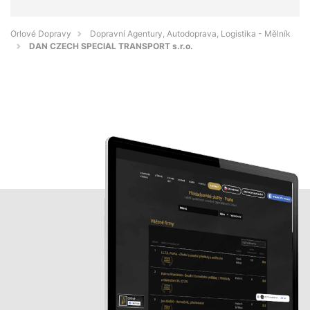
Orlové Dopravy
Dopravní Agentury, Autodoprava, Logistika - Mělník
DAN CZECH SPECIAL TRANSPORT s.r.o.