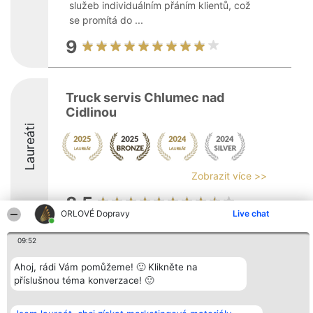
služeb individuálním přáním klientů, což
se promítá do ...
9
Truck servis Chlumec nad
Cidlinou
Laureáti
Zobrazit více >>
8.5
ORLOVÉ Dopravy
Live chat
09:52
Organizátor hlasování
Plebiscyt
Kontakt
Bright Side Solutions sp. z o.
Vítězové
Kontakt
Ahoj, rádi Vám pomůžeme! 🙂 Klikněte na
o. sp. k.
Seznam všech
příslušnou téma konverzace! 🙂
ul. Ruska 22
laureátů
Wrocław 50-079
Zásady
KRS 0000749100 | Regon
Pravidla