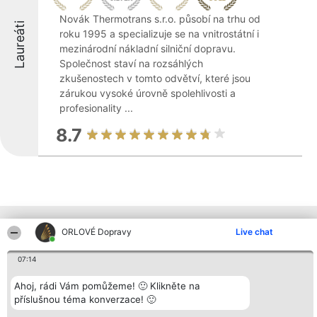
Novák Thermotrans s.r.o. působí na trhu od
Laureáti
roku 1995 a specializuje se na vnitrostátní i
mezinárodní nákladní silniční dopravu.
Společnost staví na rozsáhlých
zkušenostech v tomto odvětví, které jsou
zárukou vysoké úrovně spolehlivosti a
profesionality ...
8.7
Ostatní společnosti z kraje
ORLOVÉ Dopravy
Live chat
07:14
Organizátor hlasování
Plebiscyt
Kontakt
Ahoj, rádi Vám pomůžeme! 🙂 Klikněte na
Bright Side Solutions sp. z o.
Vítězové
Kontakt
příslušnou téma konverzace! 🙂
o. sp. k.
Seznam všech
ul. Ruska 22
laureátů