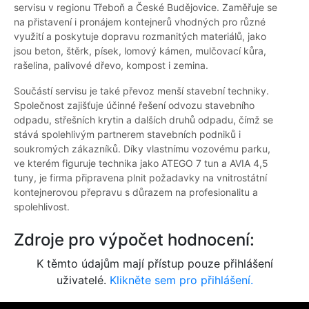
servisu v regionu Třeboň a České Budějovice. Zaměřuje se
na přistavení i pronájem kontejnerů vhodných pro různé
využití a poskytuje dopravu rozmanitých materiálů, jako
jsou beton, štěrk, písek, lomový kámen, mulčovací kůra,
rašelina, palivové dřevo, kompost i zemina.
Součástí servisu je také převoz menší stavební techniky.
Společnost zajišťuje účinné řešení odvozu stavebního
odpadu, střešních krytin a dalších druhů odpadu, čímž se
stává spolehlivým partnerem stavebních podniků i
soukromých zákazníků. Díky vlastnímu vozovému parku,
ve kterém figuruje technika jako ATEGO 7 tun a AVIA 4,5
tuny, je firma připravena plnit požadavky na vnitrostátní
kontejnerovou přepravu s důrazem na profesionalitu a
spolehlivost.
Zdroje pro výpočet hodnocení:
K těmto údajům mají přístup pouze přihlášení
uživatelé.
Klikněte sem pro přihlášení.