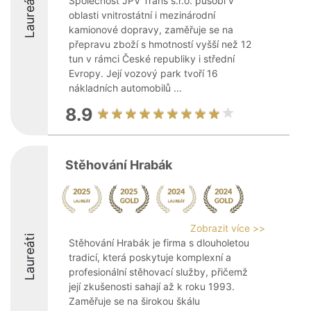
Laureáti
Společnost JPV Trans s.r.o. působí v
oblasti vnitrostátní i mezinárodní
kamionové dopravy, zaměřuje se na
přepravu zboží s hmotností vyšší než 12
tun v rámci České republiky i střední
Evropy. Její vozový park tvoří 16
nákladních automobilů ...
8.9
Stěhování Hrabák
Zobrazit více >>
Laureáti
Stěhování Hrabák je firma s dlouholetou
tradicí, která poskytuje komplexní a
profesionální stěhovací služby, přičemž
její zkušenosti sahají až k roku 1993.
Zaměřuje se na širokou škálu