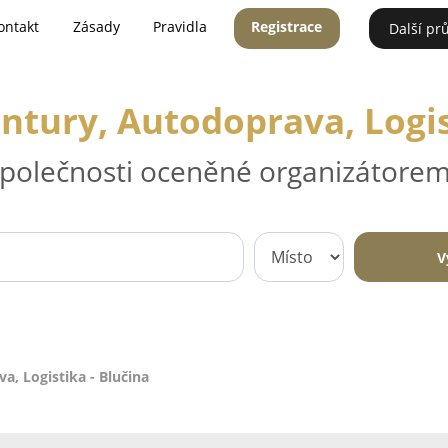
ontakt
Zásady
Pravidla
Registrace
Další pr
tury, Autodoprava, Logis
 společnosti oceněné organizátorem
V
, Logistika - Blučina