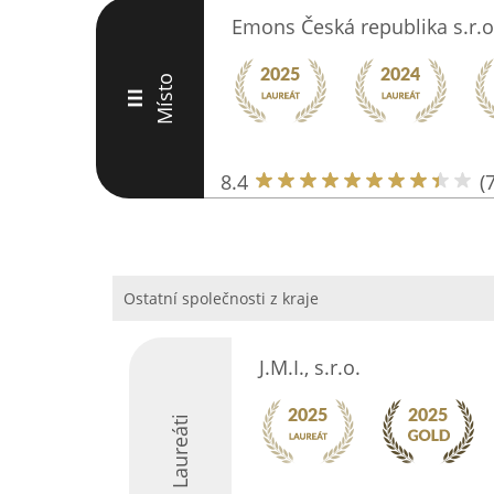
Emons Česká republika s.r.o
Místo
III
8.4
(
Ostatní společnosti z kraje
J.M.I., s.r.o.
Laureáti