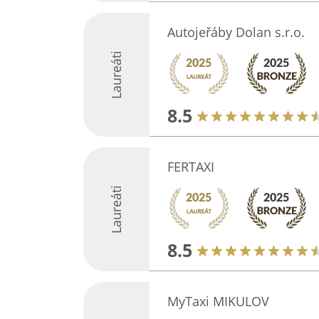
Autojeřáby Dolan s.r.o.
Laureáti
8.5
FERTAXI
Laureáti
8.5
MyTaxi MIKULOV