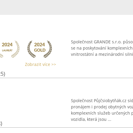
Společnost GRANDE s.r.o. působ
se na poskytování komplexních l
vnitrostátní a mezinárodní siln
Zobrazit více >>
25)
Společnost Půjčsiobytňák.cz síd
pronájem i prodej obytných vo
komplexních služeb určených pr
vozidla, která jsou ...
)