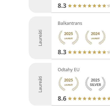
8.3
Balkantrans
Laureáti
8.3
Odtahy EU
Laureáti
8.6