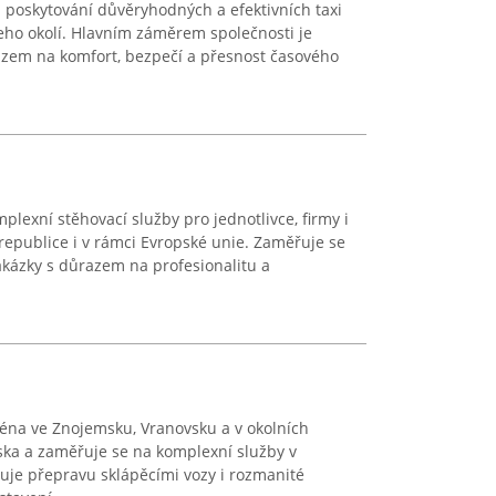
 poskytování důvěryhodných a efektivních taxi
eho okolí. Hlavním záměrem společnosti je
azem na komfort, bezpečí a přesnost časového
plexní stěhovací služby pro jednotlivce, firmy i
 republice i v rámci Evropské unie. Zaměřuje se
akázky s důrazem na profesionalitu a
na ve Znojemsku, Vranovsku a v okolních
ka a zaměřuje se na komplexní služby v
ťuje přepravu sklápěcími vozy i rozmanité