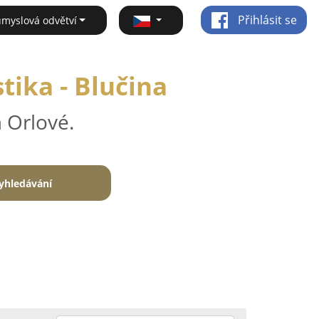
Přihlásit se
ůmyslová odvětví
tika - Blučina
 Orlové.
yhledávání