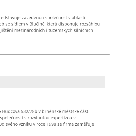
ředstavuje zavedenou společnost v oblasti
eb se sídlem v Blučině, která disponuje rozsáhlou
ajištění mezinárodních i tuzemských silničních
ese Hudcova 532/78b v brněnské městské části
společností s rozvinutou expertizou v
Od svého vzniku v roce 1998 se firma zaměřuje