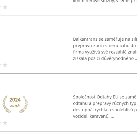
kontejnerové služby, včetně přis
Balkantrans se zaměřuje na si
přepravu zboží směřujícího do
firma využívá své rozsáhlé zna
získala pozici důvěryhodného ..
Společnost Odtahy EU se zaměřu
odtahu a přepravy různých typů
dostupná, rychlá a spolehlivá 
vozidel, karavanů, ...