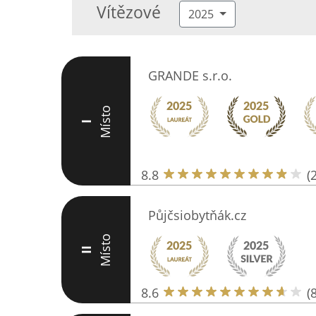
Vítězové
2025
GRANDE s.r.o.
Místo
I
8.8
(
Půjčsiobytňák.cz
Místo
II
8.6
(8