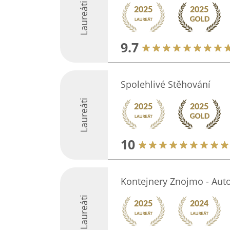
Laureáti
9.7
Spolehlivé Stěhování
Laureáti
10
Kontejnery Znojmo - Aut
Laureáti