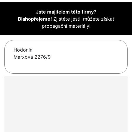
Jste majitelem této firmy
?
Blahopřejeme!
Zjistěte jestli můžete získat
propagační materiály!
Hodonín
Marxova 2276/9