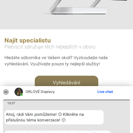
Najít specialistu
Plebiscit sdružuje těch nejlepších v oboru
Hledáte odborníka ve Vašem okolí? Vyzkoušejte naše
vyhledávání. Využívejte pouze ty nejlepší služby!
Vyhledávání
ORLOVÉ Dopravy
Live chat
13:27
Ahoj, rádi Vám pomůžeme! 🙂 Klikněte na
příslušnou téma konverzace! 🙂
Organizátor hlasování
Plebiscyt
Kontakt
Bright Side Solutions sp. z o.
Vítězové
Kontakt