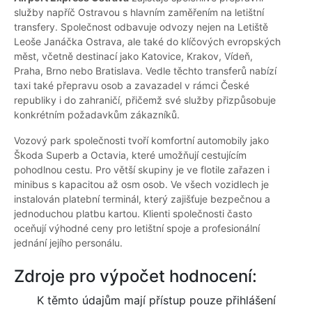
služby napříč Ostravou s hlavním zaměřením na letištní
transfery. Společnost odbavuje odvozy nejen na Letiště
Leoše Janáčka Ostrava, ale také do klíčových evropských
měst, včetně destinací jako Katovice, Krakov, Vídeň,
Praha, Brno nebo Bratislava. Vedle těchto transferů nabízí
taxi také přepravu osob a zavazadel v rámci České
republiky i do zahraničí, přičemž své služby přizpůsobuje
konkrétním požadavkům zákazníků.
Vozový park společnosti tvoří komfortní automobily jako
Škoda Superb a Octavia, které umožňují cestujícím
pohodlnou cestu. Pro větší skupiny je ve flotile zařazen i
minibus s kapacitou až osm osob. Ve všech vozidlech je
instalován platební terminál, který zajišťuje bezpečnou a
jednoduchou platbu kartou. Klienti společnosti často
oceňují výhodné ceny pro letištní spoje a profesionální
jednání jejího personálu.
Zdroje pro výpočet hodnocení:
K těmto údajům mají přístup pouze přihlášení