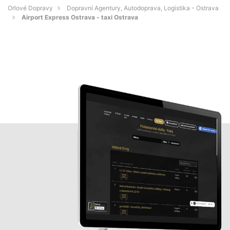
Orlové Dopravy
Dopravní Agentury, Autodoprava, Logistika - Ostrava
Airport Express Ostrava - taxi Ostrava