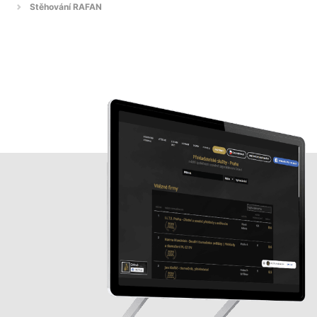
Stěhování RAFAN