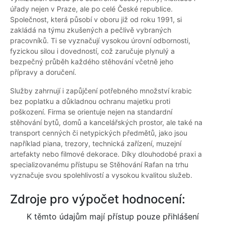
úřady nejen v Praze, ale po celé České republice.
Společnost, která působí v oboru již od roku 1991, si
zakládá na týmu zkušených a pečlivě vybraných
pracovníků. Ti se vyznačují vysokou úrovní odbornosti,
fyzickou silou i dovedností, což zaručuje plynulý a
bezpečný průběh každého stěhování včetně jeho
přípravy a doručení.
Služby zahrnují i zapůjčení potřebného množství krabic
bez poplatku a důkladnou ochranu majetku proti
poškození. Firma se orientuje nejen na standardní
stěhování bytů, domů a kancelářských prostor, ale také na
transport cenných či netypických předmětů, jako jsou
například piana, trezory, technická zařízení, muzejní
artefakty nebo filmové dekorace. Díky dlouhodobé praxi a
specializovanému přístupu se Stěhování Rafan na trhu
vyznačuje svou spolehlivostí a vysokou kvalitou služeb.
Zdroje pro výpočet hodnocení:
K těmto údajům mají přístup pouze přihlášení