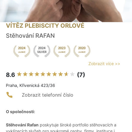
VÍTĚZ PLEBISCITY ORLOVÉ
Stěhování RAFAN
Zobrazit více >>
8.6
(7)
Praha, Křivenická 423/36
Zobrazit telefonní číslo
O společnosti:
Stěhování Rafan
poskytuje široké portfolio stěhovacích a
vyklízecích služeb pro soukromé osoby, firmy, instituce i