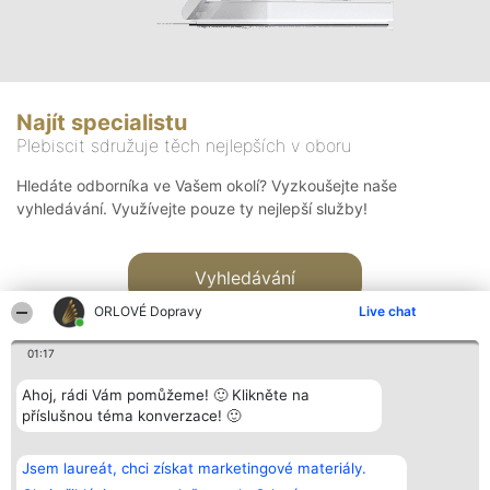
Najít specialistu
Plebiscit sdružuje těch nejlepších v oboru
Hledáte odborníka ve Vašem okolí? Vyzkoušejte naše
vyhledávání. Využívejte pouze ty nejlepší služby!
Vyhledávání
ORLOVÉ Dopravy
Live chat
01:17
Ahoj, rádi Vám pomůžeme! 🙂 Klikněte na
příslušnou téma konverzace! 🙂
Organizátor hlasování
Plebiscyt
Kontakt
Bright Side Solutions sp. z o.
Vítězové
Kontakt
Jsem laureát, chci získat marketingové materiály.
o. sp. k.
Seznam všech
ul. Ruska 22
laureátů