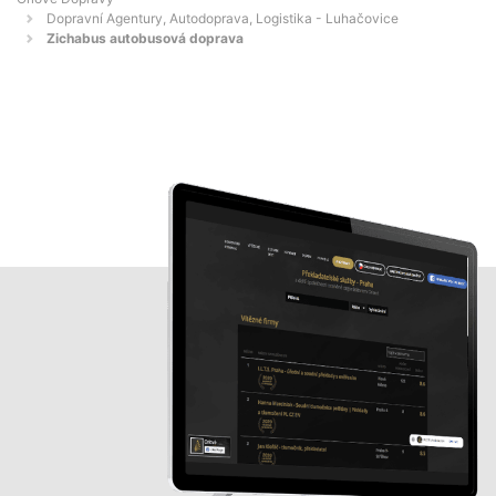
Dopravní Agentury, Autodoprava, Logistika - Luhačovice
Zichabus autobusová doprava