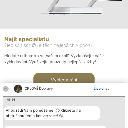
Najít specialistu
Plebiscit sdružuje těch nejlepších v oboru
Hledáte odborníka ve Vašem okolí? Vyzkoušejte naše
vyhledávání. Využívejte pouze ty nejlepší služby!
Vyhledávání
ORLOVÉ Dopravy
Live chat
06:54
Ahoj, rádi Vám pomůžeme! 🙂 Klikněte na
příslušnou téma konverzace! 🙂
Organizátor hlasování
Plebiscyt
Kontakt
Bright Side Solutions sp. z o.
Vítězové
Kontakt