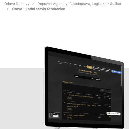
Orlové Dopravy
Dopravní Agentury, Autodoprava, Logistika - Sušice
Otava - Lodní servis Strakonice