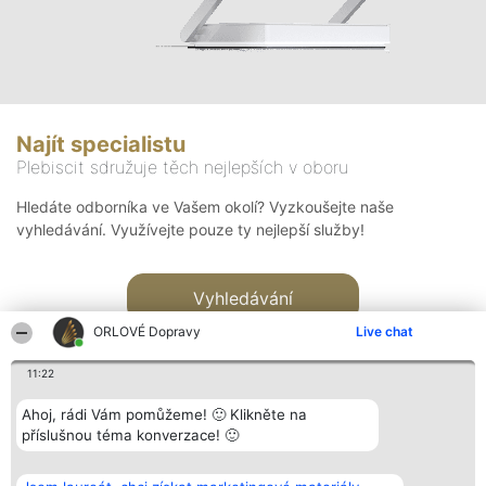
Najít specialistu
Plebiscit sdružuje těch nejlepších v oboru
Hledáte odborníka ve Vašem okolí? Vyzkoušejte naše
vyhledávání. Využívejte pouze ty nejlepší služby!
Vyhledávání
ORLOVÉ Dopravy
Live chat
11:22
Ahoj, rádi Vám pomůžeme! 🙂 Klikněte na
příslušnou téma konverzace! 🙂
Organizátor hlasování
Plebiscyt
Kontakt
Bright Side Solutions sp. z o.
Vítězové
Kontakt