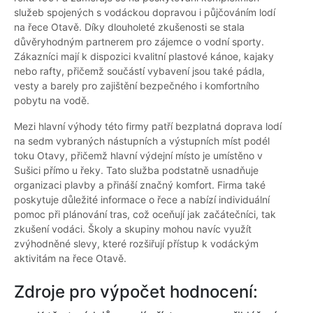
služeb spojených s vodáckou dopravou i půjčováním lodí
na řece Otavě. Díky dlouholeté zkušenosti se stala
důvěryhodným partnerem pro zájemce o vodní sporty.
Zákazníci mají k dispozici kvalitní plastové kánoe, kajaky
nebo rafty, přičemž součástí vybavení jsou také pádla,
vesty a barely pro zajištění bezpečného i komfortního
pobytu na vodě.
Mezi hlavní výhody této firmy patří bezplatná doprava lodí
na sedm vybraných nástupních a výstupních míst podél
toku Otavy, přičemž hlavní výdejní místo je umístěno v
Sušici přímo u řeky. Tato služba podstatně usnadňuje
organizaci plavby a přináší značný komfort. Firma také
poskytuje důležité informace o řece a nabízí individuální
pomoc při plánování tras, což oceňují jak začátečníci, tak
zkušení vodáci. Školy a skupiny mohou navíc využít
zvýhodněné slevy, které rozšiřují přístup k vodáckým
aktivitám na řece Otavě.
Zdroje pro výpočet hodnocení: