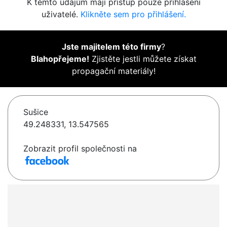
K těmto údajům mají přístup pouze přihlášení
uživatelé.
Klikněte sem pro přihlášení.
Jste majitelem této firmy
?
Blahopřejeme!
Zjistěte jestli můžete získat
propagační materiály!
Sušice
49.248331, 13.547565
Zobrazit profil společnosti na