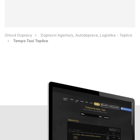
Orlové Dopravy
Dopravní Agentury, Autodoprava, Logistika - Teplice
Tempo Taxi Teplice