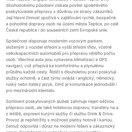
dlouhodobému působení získala pověst spolehlivého
poskytovatele přepravy s důvěrou ze strany zákazníků.
Její hlavní činnost spočívá v zajišťování rychlé, bezpečné
a pohodlné dopravy osob na území města Teplice, po celé
České republice i do sousedních zemí Evropské unie.
Společnost disponuje moderním vozovým parkem,
složeným z vozidel střední a vyšší střední třídy, včetně
velkokapacitních automobilů pro přepravu většího počtu
osob. Všechna auta jsou vybavena klimatizací a GPS
navigací, což přispívá ke komfortnímu a plynulému
průběhu každé cesty. Řidiči s dlouholetou praxí poskytují
služby ochotně, a část týmu ovládá i anglický, německý,
ruský nebo italský jazyk, čímž je komunikace jednodušší i
pro mezinárodní klientelu.
Sortiment poskytovaných služeb zahrnuje nejen běžnou
přepravu osob, ale také hotelovou dopravu, transfery na a
z letiště, expresní kurýrní služby či službu Drink & Drive.
Provoz je nepřetržitý s možností platby hotově i kartou,
čemuž odpovídá i důraz na moderní řešení a zákaznický