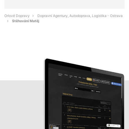
Orlové Dopravy
Dopravní Agentury, Autodoprava, Logistika - Ostrava
Stěhování Matěj