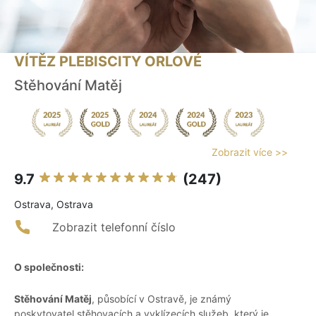
VÍTĚZ PLEBISCITY ORLOVÉ
Stěhování Matěj
Zobrazit více >>
9.7
(247)
Ostrava, Ostrava
Zobrazit telefonní číslo
O společnosti:
Stěhování Matěj
, působící v Ostravě, je známý
poskytovatel stěhovacích a vyklízecích služeb, který je