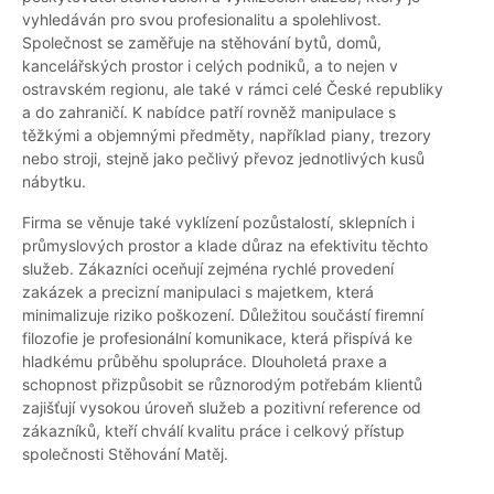
vyhledáván pro svou profesionalitu a spolehlivost.
Společnost se zaměřuje na stěhování bytů, domů,
kancelářských prostor i celých podniků, a to nejen v
ostravském regionu, ale také v rámci celé České republiky
a do zahraničí. K nabídce patří rovněž manipulace s
těžkými a objemnými předměty, například piany, trezory
nebo stroji, stejně jako pečlivý převoz jednotlivých kusů
nábytku.
Firma se věnuje také vyklízení pozůstalostí, sklepních i
průmyslových prostor a klade důraz na efektivitu těchto
služeb. Zákazníci oceňují zejména rychlé provedení
zakázek a precizní manipulaci s majetkem, která
minimalizuje riziko poškození. Důležitou součástí firemní
filozofie je profesionální komunikace, která přispívá ke
hladkému průběhu spolupráce. Dlouholetá praxe a
schopnost přizpůsobit se různorodým potřebám klientů
zajišťují vysokou úroveň služeb a pozitivní reference od
zákazníků, kteří chválí kvalitu práce i celkový přístup
společnosti Stěhování Matěj.