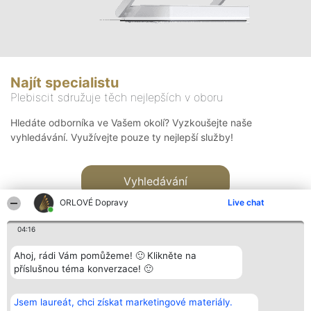
Najít specialistu
Plebiscit sdružuje těch nejlepších v oboru
Hledáte odborníka ve Vašem okolí? Vyzkoušejte naše
vyhledávání. Využívejte pouze ty nejlepší služby!
Vyhledávání
ORLOVÉ Dopravy
Live chat
04:16
Ahoj, rádi Vám pomůžeme! 🙂 Klikněte na
příslušnou téma konverzace! 🙂
Organizátor hlasování
Plebiscyt
Kontakt
Bright Side Solutions sp. z o.
Vítězové
Kontakt
Jsem laureát, chci získat marketingové materiály.
o. sp. k.
Seznam všech