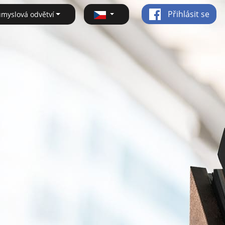
Přihlásit se
ůmyslová odvětví