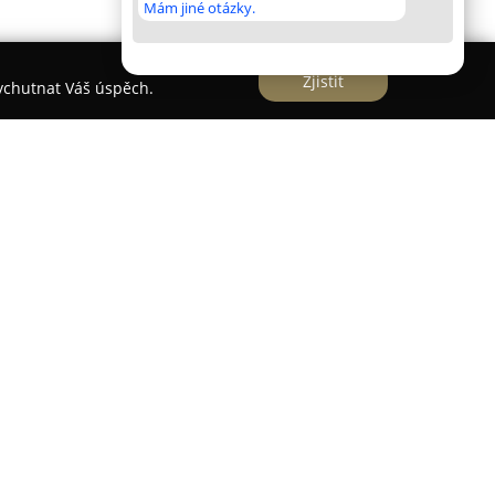
Mám jiné otázky.
Zjistit
vychutnat Váš úspěch.
i zprostředkování pronájmu plachetnic a
rt století, konkrétně od svého založení v roce
se vyprofilovala jako průkopník v databázovém
kům umožňuje pohodlný a rychlý výběr vhodného
nost je první a do současnosti jedinou agenturou
 a pravidelně obnovuje certifikaci kvality ISO
roce 2022 podle standardu ISO 9001:2015.
 třemi nezávislými zdroji informací o dostupnosti