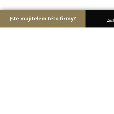
Jste majitelem této firmy?
Zjis
Orlové Dopravy
Dopravní Agentury, Autodoprava,
YachtNet
9.9
(56)
Praha, Prague