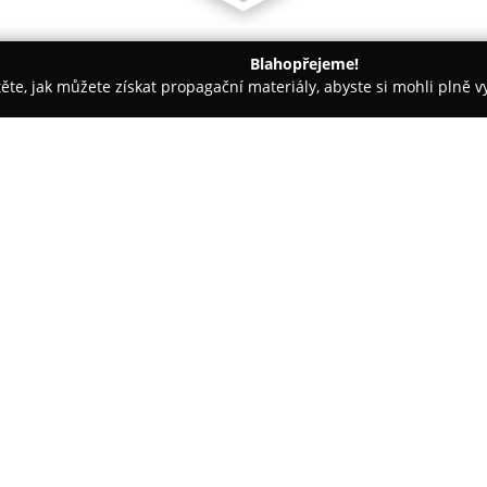
Blahopřejeme!
těte, jak můžete získat propagační materiály, abyste si mohli plně 
 Logistika - Praha
YachtNet
O společnosti:
YachtNet s.r.o.
působí v oblast
motorových lodí již více než čtv
2000. Za dobu svého působení 
vyhledávání lodí, což zákazní
Zobrazit více >>
plavidla pro dovolenou. Společ
ve svém segmentu, která získala
9001, naposledy ji obhájila v 
YachtNet využívá spolupráci se