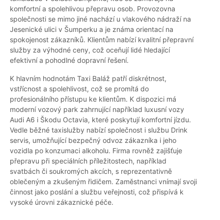
komfortní a spolehlivou přepravu osob. Provozovna
společnosti se mimo jiné nachází u vlakového nádraží na
Jesenické ulici v Šumperku a je známa orientací na
spokojenost zákazníků. Klientům nabízí kvalitní přepravní
služby za výhodné ceny, což oceňují lidé hledající
efektivní a pohodlné dopravní řešení.
K hlavním hodnotám Taxi Baláž patří diskrétnost,
vstřícnost a spolehlivost, což se promítá do
profesionálního přístupu ke klientům. K dispozici má
moderní vozový park zahrnující například luxusní vozy
Audi A6 i Škodu Octavia, které poskytují komfortní jízdu.
Vedle běžné taxislužby nabízí společnost i službu Drink
servis, umožňující bezpečný odvoz zákazníka i jeho
vozidla po konzumaci alkoholu. Firma rovněž zajišťuje
přepravu při speciálních příležitostech, například
svatbách či soukromých akcích, s reprezentativně
oblečeným a zkušeným řidičem. Zaměstnanci vnímají svoji
činnost jako poslání a službu veřejnosti, což přispívá k
vysoké úrovni zákaznické péče.