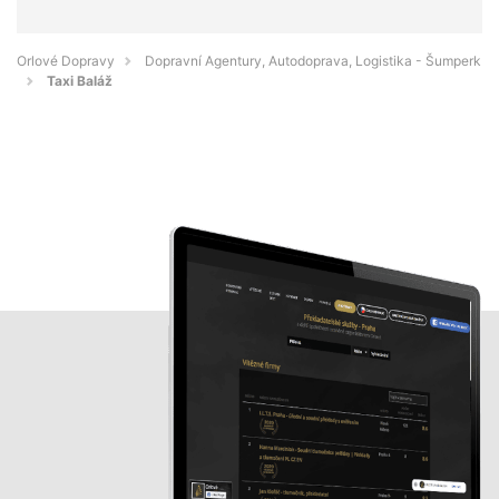
Orlové Dopravy
Dopravní Agentury, Autodoprava, Logistika - Šumperk
Taxi Baláž