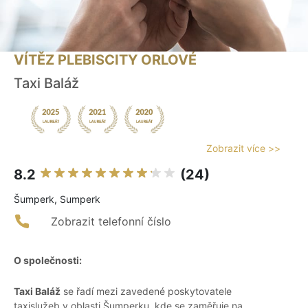
VÍTĚZ PLEBISCITY ORLOVÉ
Taxi Baláž
Zobrazit více >>
8.2
(24)
Šumperk, Sumperk
Zobrazit telefonní číslo
O společnosti:
Taxi Baláž
se řadí mezi zavedené poskytovatele
taxislužeb v oblasti Šumperku, kde se zaměřuje na