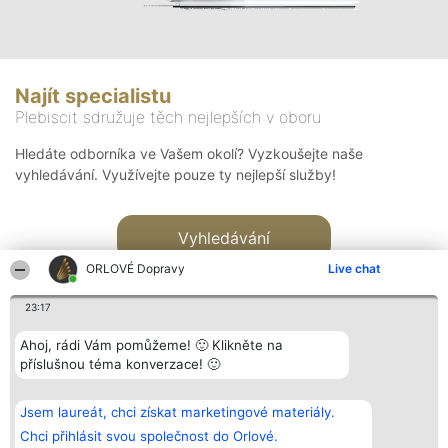
Najít specialistu
Plebiscit sdružuje těch nejlepších v oboru
Hledáte odborníka ve Vašem okolí? Vyzkoušejte naše
vyhledávání. Využívejte pouze ty nejlepší služby!
Vyhledávání
ORLOVÉ Dopravy
Live chat
23:17
Ahoj, rádi Vám pomůžeme! 🙂 Klikněte na
příslušnou téma konverzace! 🙂
Organizátor hlasování
Plebiscyt
Kontakt
Bright Side Solutions sp. z o.
Vítězové
Kontakt
Jsem laureát, chci získat marketingové materiály.
o. sp. k.
Seznam všech
ul. Ruska 22
laureátů
Chci přihlásit svou společnost do Orlové.
Wrocław 50-079
Zásady