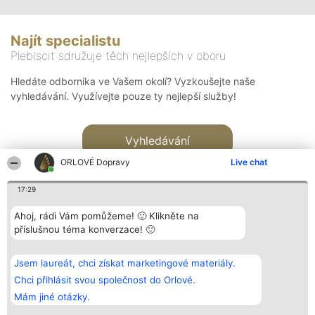
Najít specialistu
Plebiscit sdružuje těch nejlepších v oboru
Hledáte odborníka ve Vašem okolí? Vyzkoušejte naše
vyhledávání. Využívejte pouze ty nejlepší služby!
Vyhledávání
ORLOVÉ Dopravy
Live chat
17:29
Ahoj, rádi Vám pomůžeme! 🙂 Klikněte na
příslušnou téma konverzace! 🙂
Organizátor hlasování
Plebiscyt
Kontakt
Bright Side Solutions sp. z o.
Vítězové
Kontakt
Jsem laureát, chci získat marketingové materiály.
o. sp. k.
Seznam všech
ul. Ruska 22
laureátů
Chci přihlásit svou společnost do Orlové.
Wrocław 50-079
Zásady
Mám jiné otázky.
KRS 0000749100 | Regon
Pravidla
381313360 | NIP 8943132676
Zásady