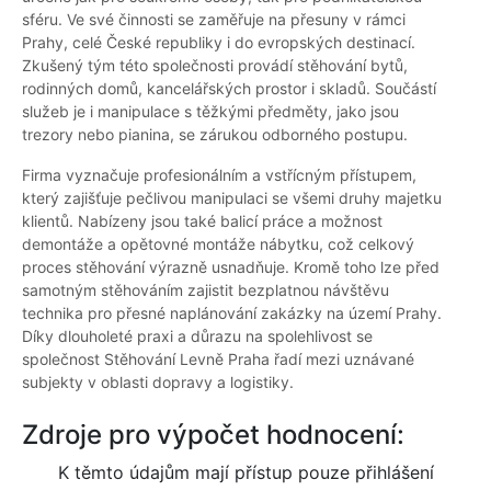
sféru. Ve své činnosti se zaměřuje na přesuny v rámci
Prahy, celé České republiky i do evropských destinací.
Zkušený tým této společnosti provádí stěhování bytů,
rodinných domů, kancelářských prostor i skladů. Součástí
služeb je i manipulace s těžkými předměty, jako jsou
trezory nebo pianina, se zárukou odborného postupu.
Firma vyznačuje profesionálním a vstřícným přístupem,
který zajišťuje pečlivou manipulaci se všemi druhy majetku
klientů. Nabízeny jsou také balicí práce a možnost
demontáže a opětovné montáže nábytku, což celkový
proces stěhování výrazně usnadňuje. Kromě toho lze před
samotným stěhováním zajistit bezplatnou návštěvu
technika pro přesné naplánování zakázky na území Prahy.
Díky dlouholeté praxi a důrazu na spolehlivost se
společnost Stěhování Levně Praha řadí mezi uznávané
subjekty v oblasti dopravy a logistiky.
Zdroje pro výpočet hodnocení:
K těmto údajům mají přístup pouze přihlášení