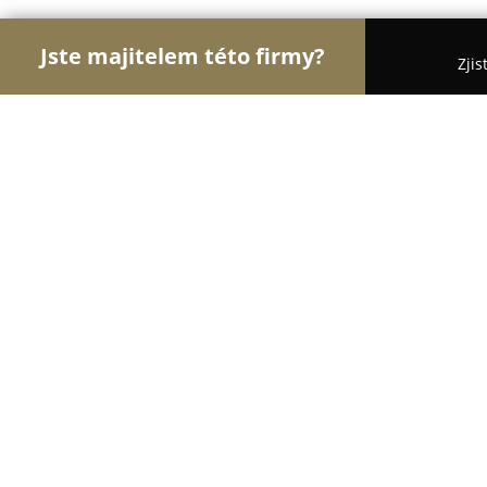
Jste majitelem této firmy?
Zjis
Orlové Dopravy
Dopravní Agentury, Autodoprava,
SOT INVENT
9.5
(48)
Cheb, Cheb
Zobrazit telefonní číslo