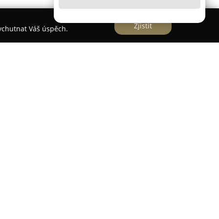
Zjistit
vychutnat Váš úspěch.
ne 12. dubna 2006 v Chebu, poskytuje širokou
ěřuje se na oblast mezinárodní i tuzemské
í činnosti. Společnost rovněž nabízí skladování
. Významná pozornost je věnována přepravě
h zásilek, včetně přepravy nebezpečných
.
také servis náprav, opravy autoplachet a prodej
i dodávkové vozy. K jejím hlavním přednostem
s Německem, který je trvale střežený a zajištěný