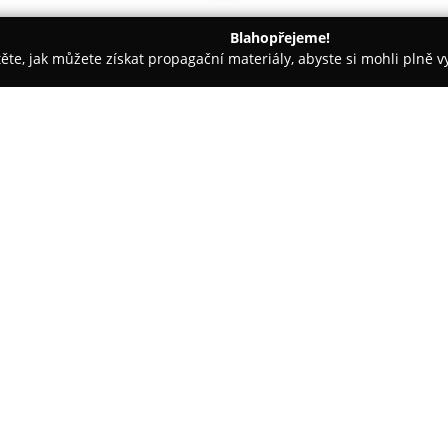
Blahopřejeme!
těte, jak můžete získat propagační materiály, abyste si mohli plně 
 Logistika - Cheb
SOT INVENT
O společnosti:
SOT INVENT
s.r.o., založená d
škálu logistických služeb. Zam
dopravy, stejně jako na spedičn
zboží a manipulaci s nákladem
Zobrazit více >>
velkoobjemových a celovozovýc
předmětů podle předpisů ADR
Mezi poskytované služby patří 
náhradních dílů pro nákladní 
patří umístění skladu u hranic 