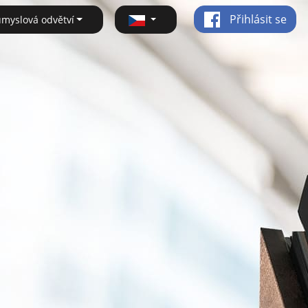
Přihlásit se
ůmyslová odvětví