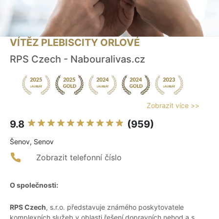
VÍTĚZ PLEBISCITY ORLOVÉ
RPS Czech - Nabouralivas.cz
Zobrazit více >>
9.8
(959)
Šenov, Senov
Zobrazit telefonní číslo
O společnosti:
RPS Czech
, s.r.o. představuje známého poskytovatele
komplexních služeb v oblasti řešení dopravních nehod a s