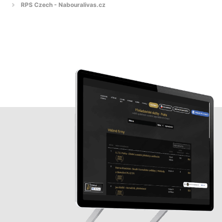
RPS Czech - Nabouralivas.cz