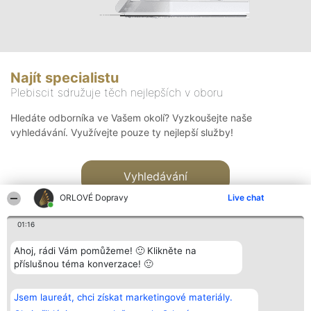
Najít specialistu
Plebiscit sdružuje těch nejlepších v oboru
Hledáte odborníka ve Vašem okolí? Vyzkoušejte naše
vyhledávání. Využívejte pouze ty nejlepší služby!
Vyhledávání
ORLOVÉ Dopravy
Live chat
01:16
Ahoj, rádi Vám pomůžeme! 🙂 Klikněte na
příslušnou téma konverzace! 🙂
Organizátor hlasování
Plebiscyt
Kontakt
Bright Side Solutions sp. z o.
Vítězové
Kontakt
Jsem laureát, chci získat marketingové materiály.
o. sp. k.
Seznam všech
ul. Ruska 22
laureátů