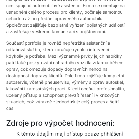
nimi spojené automobilové asistence. Firma se orientuje na
usnadnění celého procesu pro klienty, počínaje samotnou
nehodou až po předání opraveného automobilu.
Společnost zajišťuje bezplatné vyřízení pojistných událostí
a zastřešuje veškerou komunikaci s pojišťovnami.
Součástí portfolia je rovněž nepřetržitá asistenční a
odtahová služba, která zaručuje rychlou intervenci
kdykoliv je potřeba. Mezi významné prvky jejich nabídky
patří také poskytování náhradního vozidla zdarma během
oprav, což omezuje dopady dopravních nehod na
dostupnost dopravy klientů. Dále firma zajišťuje kompletní
autoservis, včetně pneuservisu, výměny a oprav autoskel,
lakování i karosářských prací. Klienti oceňují profesionalitu,
ucelený přístup a schopnost převzít řešení i v krizových
situacích, což výrazně zjednodušuje celý proces a šetří
čas.
Zdroje pro výpočet hodnocení:
K těmto údajům mají přístup pouze přihlášení