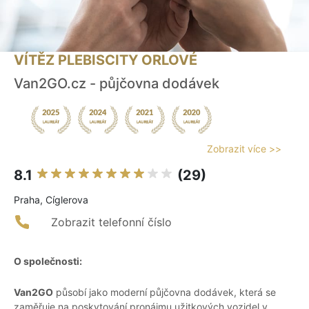
VÍTĚZ PLEBISCITY ORLOVÉ
Van2GO.cz - půjčovna dodávek
Zobrazit více >>
8.1
(29)
Praha, Cíglerova
Zobrazit telefonní číslo
O společnosti:
Van2GO
působí jako moderní půjčovna dodávek, která se
zaměřuje na poskytování pronájmu užitkových vozidel v