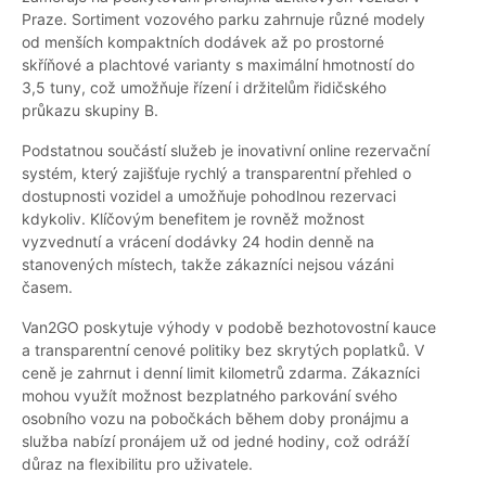
Praze. Sortiment vozového parku zahrnuje různé modely
od menších kompaktních dodávek až po prostorné
skříňové a plachtové varianty s maximální hmotností do
3,5 tuny, což umožňuje řízení i držitelům řidičského
průkazu skupiny B.
Podstatnou součástí služeb je inovativní online rezervační
systém, který zajišťuje rychlý a transparentní přehled o
dostupnosti vozidel a umožňuje pohodlnou rezervaci
kdykoliv. Klíčovým benefitem je rovněž možnost
vyzvednutí a vrácení dodávky 24 hodin denně na
stanovených místech, takže zákazníci nejsou vázáni
časem.
Van2GO poskytuje výhody v podobě bezhotovostní kauce
a transparentní cenové politiky bez skrytých poplatků. V
ceně je zahrnut i denní limit kilometrů zdarma. Zákazníci
mohou využít možnost bezplatného parkování svého
osobního vozu na pobočkách během doby pronájmu a
služba nabízí pronájem už od jedné hodiny, což odráží
důraz na flexibilitu pro uživatele.