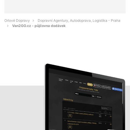
Orlové Dopravy
Dopravní Agentury, Autodoprava, Logistika - Praha
Van2GO.cz - půjčovna dodávek