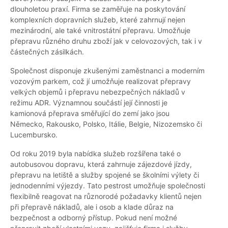
dlouholetou praxí. Firma se zaměřuje na poskytování
komplexních dopravních služeb, které zahrnují nejen
mezinárodní, ale také vnitrostátní přepravu. Umožňuje
přepravu různého druhu zboží jak v celovozových, tak i v
částečných zásilkách.
Společnost disponuje zkušenými zaměstnanci a moderním
vozovým parkem, což jí umožňuje realizovat přepravy
velkých objemů i přepravu nebezpečných nákladů v
režimu ADR. Významnou součástí její činnosti je
kamionová přeprava směřující do zemí jako jsou
Německo, Rakousko, Polsko, Itálie, Belgie, Nizozemsko či
Lucembursko.
Od roku 2019 byla nabídka služeb rozšířena také o
autobusovou dopravu, která zahrnuje zájezdové jízdy,
přepravu na letiště a služby spojené se školními výlety či
jednodenními výjezdy. Tato pestrost umožňuje společnosti
flexibilně reagovat na různorodé požadavky klientů nejen
při přepravě nákladů, ale i osob a klade důraz na
bezpečnost a odborný přístup. Pokud není možné