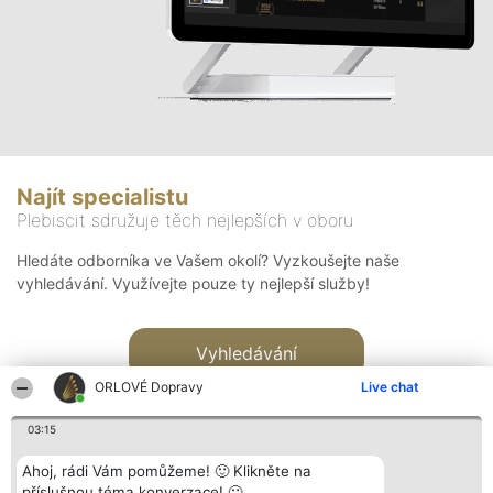
Najít specialistu
Plebiscit sdružuje těch nejlepších v oboru
Hledáte odborníka ve Vašem okolí? Vyzkoušejte naše
vyhledávání. Využívejte pouze ty nejlepší služby!
Vyhledávání
ORLOVÉ Dopravy
Live chat
03:15
Ahoj, rádi Vám pomůžeme! 🙂 Klikněte na
příslušnou téma konverzace! 🙂