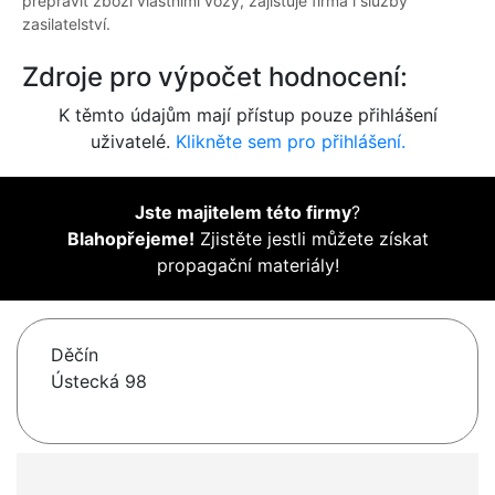
přepravit zboží vlastními vozy, zajišťuje firma i služby
zasilatelství.
Zdroje pro výpočet hodnocení:
K těmto údajům mají přístup pouze přihlášení
uživatelé.
Klikněte sem pro přihlášení.
Jste majitelem této firmy
?
Blahopřejeme!
Zjistěte jestli můžete získat
propagační materiály!
Děčín
Ústecká 98