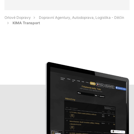
Orlové Dopravy
Dopravní Agentury, Autodoprava, Logistika - Děčín
KIMA Transport