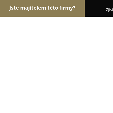
Jste majitelem této firmy?
Zjis
Orlové Dopravy
Dopravní Agentury, Autodoprava,
Nastěhujse
8.8
(12)
Petřvald, Petrvald
Zobrazit telefonní číslo