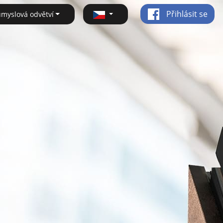
Přihlásit se
ůmyslová odvětví