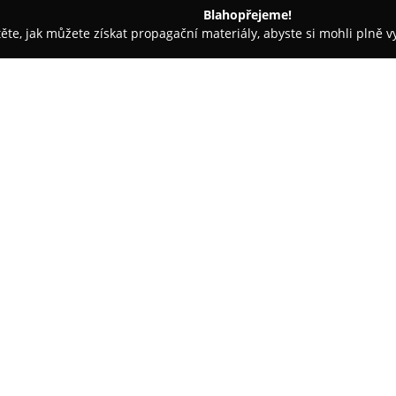
Blahopřejeme!
těte, jak můžete získat propagační materiály, abyste si mohli plně 
 Logistika - Petřvald
Nastěhujse
O společnosti:
Nastěhujse
působí v oblasti st
plynulých a bezproblémových p
prostorů. Díky rozsáhlým zkuše
rozmanitého majetku, včetně bě
Zobrazit více >>
těžších předmětů, například kla
moderní vybavení a vozidla, c
stěhování.
Kromě samotné přepravy nabízí
usnadňují. Patří sem například
zapůjčení krabic na stěhování 