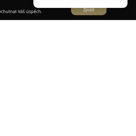
Zjistit
vychutnat Váš úspěch.
ěhovacích služeb a zaměřuje se na zajištění
řesunů bytových, kancelářských i firemních
nostem klade důraz na kvalitní stěhování
žného zařízení, kancelářské techniky a také
vírů, pian a trezorů. Profesionální tým využívá
ož přispívá k efektivnímu a bezpečnému průběhu
 společnost doplňkové služby, jež celý proces
 bezplatné prohlídky a poradenství, zatímco
je k dispozici zdarma po nezbytnou dobu. Služby