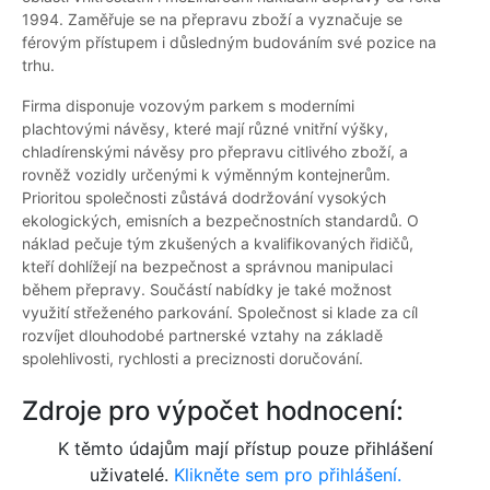
1994. Zaměřuje se na přepravu zboží a vyznačuje se
férovým přístupem i důsledným budováním své pozice na
trhu.
Firma disponuje vozovým parkem s moderními
plachtovými návěsy, které mají různé vnitřní výšky,
chladírenskými návěsy pro přepravu citlivého zboží, a
rovněž vozidly určenými k výměnným kontejnerům.
Prioritou společnosti zůstává dodržování vysokých
ekologických, emisních a bezpečnostních standardů. O
náklad pečuje tým zkušených a kvalifikovaných řidičů,
kteří dohlížejí na bezpečnost a správnou manipulaci
během přepravy. Součástí nabídky je také možnost
využití střeženého parkování. Společnost si klade za cíl
rozvíjet dlouhodobé partnerské vztahy na základě
spolehlivosti, rychlosti a preciznosti doručování.
Zdroje pro výpočet hodnocení:
K těmto údajům mají přístup pouze přihlášení
uživatelé.
Klikněte sem pro přihlášení.