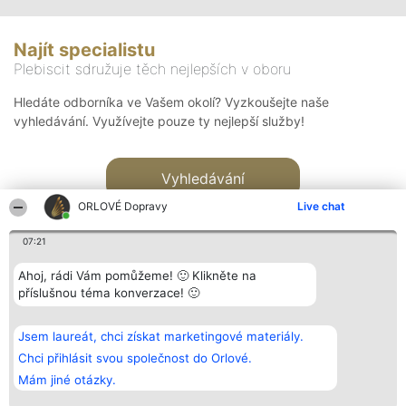
Najít specialistu
Plebiscit sdružuje těch nejlepších v oboru
Hledáte odborníka ve Vašem okolí? Vyzkoušejte naše
vyhledávání. Využívejte pouze ty nejlepší služby!
Vyhledávání
ORLOVÉ Dopravy
Live chat
07:21
Ahoj, rádi Vám pomůžeme! 🙂 Klikněte na
příslušnou téma konverzace! 🙂
Organizátor hlasování
Plebiscyt
Kontakt
Bright Side Solutions sp. z o.
Vítězové
Kontakt
Jsem laureát, chci získat marketingové materiály.
o. sp. k.
Seznam všech
ul. Ruska 22
laureátů
Chci přihlásit svou společnost do Orlové.
Wrocław 50-079
Zásady
Mám jiné otázky.
KRS 0000749100 | Regon
Pravidla
381313360 | NIP 8943132676
Zásady