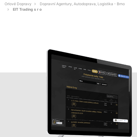
Orlové Dopravy
Dopravní Agentury, Autodoprava, Logistika - Brno
EIT Trading s r o