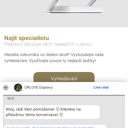
Najít specialistu
Plebiscit sdružuje těch nejlepších v oboru
Hledáte odborníka ve Vašem okolí? Vyzkoušejte naše
vyhledávání. Využívejte pouze ty nejlepší služby!
Vyhledávání
ORLOVÉ Dopravy
Live chat
18:31
Ahoj, rádi Vám pomůžeme! 🙂 Klikněte na
příslušnou téma konverzace! 🙂
Organizátor hlasování
Plebiscyt
Kontakt
Bright Side Solutions sp. z o.
Vítězové
Kontakt