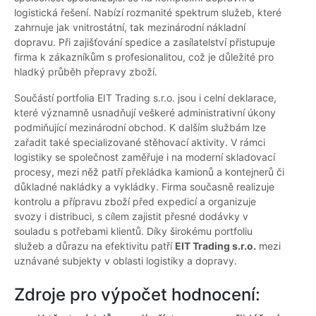
logistická řešení. Nabízí rozmanité spektrum služeb, které
zahrnuje jak vnitrostátní, tak mezinárodní nákladní
dopravu. Při zajišťování spedice a zasílatelství přistupuje
firma k zákazníkům s profesionalitou, což je důležité pro
hladký průběh přepravy zboží.
Součástí portfolia EIT Trading s.r.o. jsou i celní deklarace,
které významně usnadňují veškeré administrativní úkony
podmiňující mezinárodní obchod. K dalším službám lze
zařadit také specializované stěhovací aktivity. V rámci
logistiky se společnost zaměřuje i na moderní skladovací
procesy, mezi něž patří překládka kamionů a kontejnerů či
důkladné nakládky a vykládky. Firma současně realizuje
kontrolu a přípravu zboží před expedicí a organizuje
svozy i distribuci, s cílem zajistit přesné dodávky v
souladu s potřebami klientů. Díky širokému portfoliu
služeb a důrazu na efektivitu patří
EIT Trading s.r.o.
mezi
uznávané subjekty v oblasti logistiky a dopravy.
Zdroje pro výpočet hodnocení: