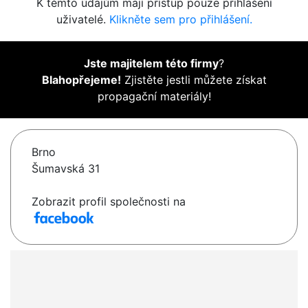
K těmto údajům mají přístup pouze přihlášení
uživatelé.
Klikněte sem pro přihlášení.
Jste majitelem této firmy
?
Blahopřejeme!
Zjistěte jestli můžete získat
propagační materiály!
Brno
Šumavská 31
Zobrazit profil společnosti na