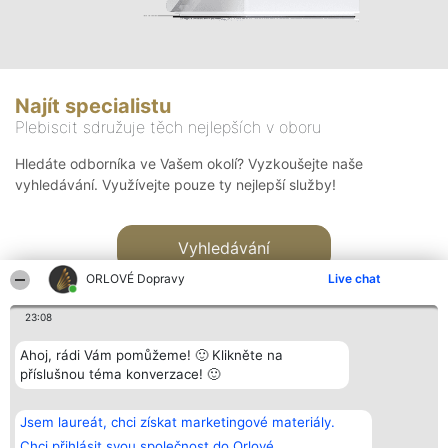
Najít specialistu
Plebiscit sdružuje těch nejlepších v oboru
Hledáte odborníka ve Vašem okolí? Vyzkoušejte naše
vyhledávání. Využívejte pouze ty nejlepší služby!
Vyhledávání
ORLOVÉ Dopravy
Live chat
23:08
Ahoj, rádi Vám pomůžeme! 🙂 Klikněte na
příslušnou téma konverzace! 🙂
Organizátor hlasování
Plebiscyt
Kontakt
Bright Side Solutions sp. z o.
Vítězové
Kontakt
Jsem laureát, chci získat marketingové materiály.
o. sp. k.
Seznam všech
ul. Ruska 22
laureátů
Chci přihlásit svou společnost do Orlové.