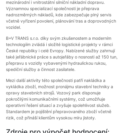
mezinárodní i vnitrostátní silniční nákladní dopravu.
Významnou specializací společnosti je přeprava
nadrozměrných nákladů, kde zabezpečuje plný servis
včetně vyřízení povolení, plánování tras a doprovodných
vozidel.
B+V TRANS s.r.o. díky svým zkušenostem a moderním
technologiím zvládá i složité logistické projekty v rámci
České republiky i celé Evropy. Nabízené služby zahrnují
také jeřábnické práce s autojeřáby o nosnosti až 150 tun,
přepravu s vozidly vybavenými hydraulickou rukou,
spediční služby a činnost zasilatele.
Mezi další aktivity této společnosti patří nakládka a
vykládka zboží, možnost pronájmu stavební techniky a
opravy stavebních strojů. Vozový park disponuje
pokročilými komunikačními systémy, což umožňuje
operativní řešení situací a zvyšuje spolehlivost služeb.
Standardem je pojištění přepravovaného zboží včetně
rizik, což přináší klientům vysokou míru jistoty.
Zdroje pro výpočet hodnocení: