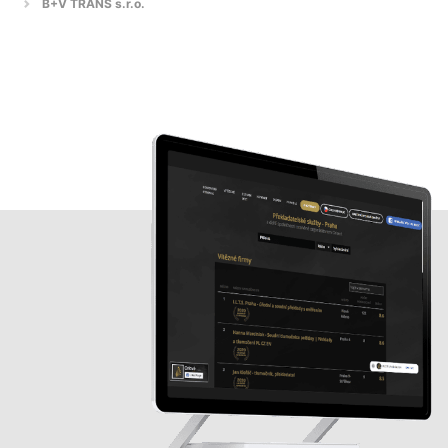
B+V TRANS s.r.o.