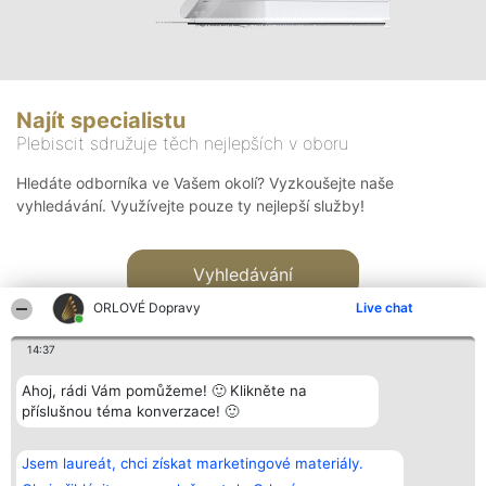
Najít specialistu
Plebiscit sdružuje těch nejlepších v oboru
Hledáte odborníka ve Vašem okolí? Vyzkoušejte naše
vyhledávání. Využívejte pouze ty nejlepší služby!
Vyhledávání
ORLOVÉ Dopravy
Live chat
14:37
Ahoj, rádi Vám pomůžeme! 🙂 Klikněte na
příslušnou téma konverzace! 🙂
Organizátor hlasování
Plebiscyt
Kontakt
Bright Side Solutions sp. z o.
Vítězové
Kontakt
Jsem laureát, chci získat marketingové materiály.
o. sp. k.
Seznam všech
ul. Ruska 22
laureátů