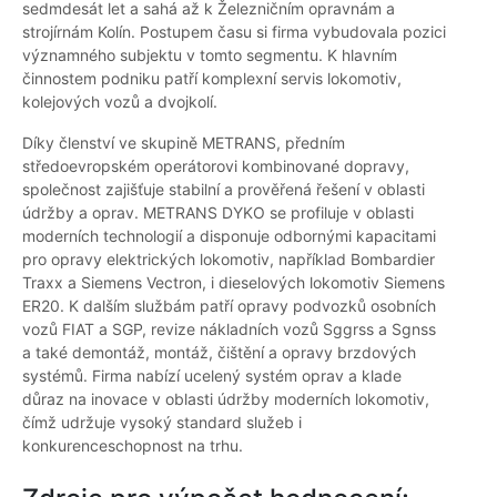
sedmdesát let a sahá až k Železničním opravnám a
strojírnám Kolín. Postupem času si firma vybudovala pozici
významného subjektu v tomto segmentu. K hlavním
činnostem podniku patří komplexní servis lokomotiv,
kolejových vozů a dvojkolí.
Díky členství ve skupině METRANS, předním
středoevropském operátorovi kombinované dopravy,
společnost zajišťuje stabilní a prověřená řešení v oblasti
údržby a oprav. METRANS DYKO se profiluje v oblasti
moderních technologií a disponuje odbornými kapacitami
pro opravy elektrických lokomotiv, například Bombardier
Traxx a Siemens Vectron, i dieselových lokomotiv Siemens
ER20. K dalším službám patří opravy podvozků osobních
vozů FIAT a SGP, revize nákladních vozů Sggrss a Sgnss
a také demontáž, montáž, čištění a opravy brzdových
systémů. Firma nabízí ucelený systém oprav a klade
důraz na inovace v oblasti údržby moderních lokomotiv,
čímž udržuje vysoký standard služeb i
konkurenceschopnost na trhu.