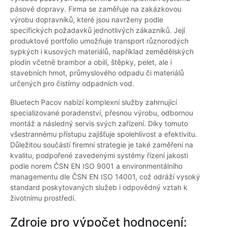
pásové dopravy. Firma se zaměřuje na zakázkovou
výrobu dopravníků, které jsou navrženy podle
specifických požadavků jednotlivých zákazníků. Její
produktové portfolio umožňuje transport různorodých
sypkých i kusových materiálů, například zemědělských
plodin včetně brambor a obilí, štěpky, pelet, ale i
stavebních hmot, průmyslového odpadu či materiálů
určených pro čistírny odpadních vod.
Bluetech Pacov nabízí komplexní služby zahrnující
specializované poradenství, přesnou výrobu, odbornou
montáž a následný servis svých zařízení. Díky tomuto
všestrannému přístupu zajišťuje spolehlivost a efektivitu.
Důležitou součástí firemní strategie je také zaměření na
kvalitu, podpořené zavedenými systémy řízení jakosti
podle norem ČSN EN ISO 9001 a environmentálního
managementu dle ČSN EN ISO 14001, což odráží vysoký
standard poskytovaných služeb i odpovědný vztah k
životnímu prostředí.
Zdroje pro výpočet hodnocení: