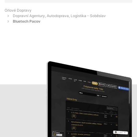
Orlové Dopravy
Dopravní Agentury, Autodoprava, Logistika - Soběslav
Bluetech Pacov