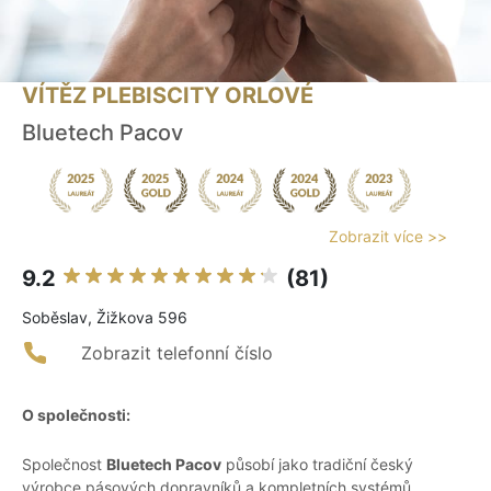
VÍTĚZ PLEBISCITY ORLOVÉ
Bluetech Pacov
Zobrazit více >>
9.2
(81)
Soběslav, Žižkova 596
Zobrazit telefonní číslo
O společnosti:
Společnost
Bluetech Pacov
působí jako tradiční český
výrobce pásových dopravníků a kompletních systémů