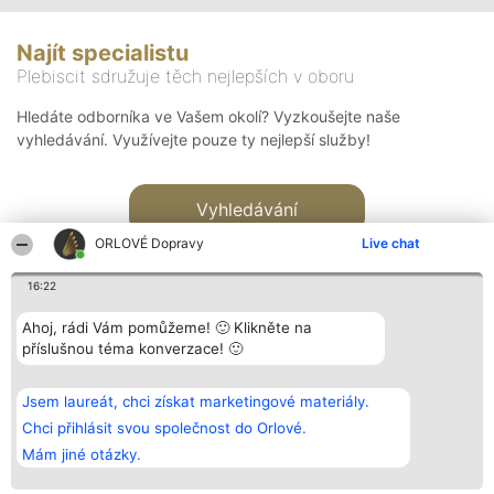
Najít specialistu
Plebiscit sdružuje těch nejlepších v oboru
Hledáte odborníka ve Vašem okolí? Vyzkoušejte naše
vyhledávání. Využívejte pouze ty nejlepší služby!
Vyhledávání
ORLOVÉ Dopravy
Live chat
16:22
Ahoj, rádi Vám pomůžeme! 🙂 Klikněte na
příslušnou téma konverzace! 🙂
Organizátor hlasování
Plebiscyt
Kontakt
Bright Side Solutions sp. z o.
Vítězové
Kontakt
Jsem laureát, chci získat marketingové materiály.
o. sp. k.
Seznam všech
ul. Ruska 22
laureátů
Chci přihlásit svou společnost do Orlové.
Wrocław 50-079
Zásady
Mám jiné otázky.
KRS 0000749100 | Regon
Pravidla
381313360 | NIP 8943132676
Zásady
ochrany