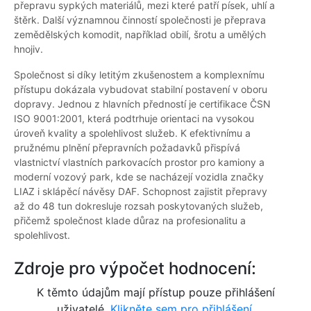
přepravu sypkých materiálů, mezi které patří písek, uhlí a
štěrk. Další významnou činností společnosti je přeprava
zemědělských komodit, například obilí, šrotu a umělých
hnojiv.
Společnost si díky letitým zkušenostem a komplexnímu
přístupu dokázala vybudovat stabilní postavení v oboru
dopravy. Jednou z hlavních předností je certifikace ČSN
ISO 9001:2001, která podtrhuje orientaci na vysokou
úroveň kvality a spolehlivost služeb. K efektivnímu a
pružnému plnění přepravních požadavků přispívá
vlastnictví vlastních parkovacích prostor pro kamiony a
moderní vozový park, kde se nacházejí vozidla značky
LIAZ i sklápěcí návěsy DAF. Schopnost zajistit přepravy
až do 48 tun dokresluje rozsah poskytovaných služeb,
přičemž společnost klade důraz na profesionalitu a
spolehlivost.
Zdroje pro výpočet hodnocení:
K těmto údajům mají přístup pouze přihlášení
uživatelé.
Klikněte sem pro přihlášení.