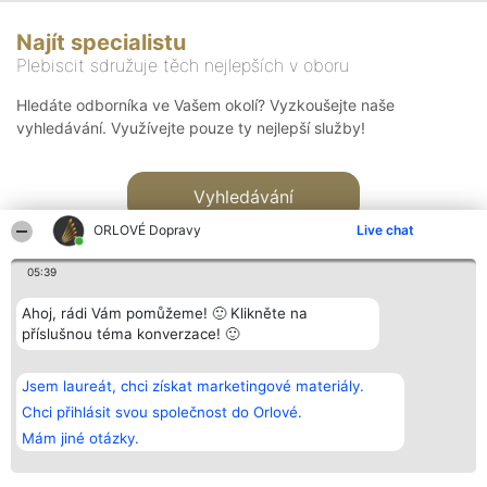
Najít specialistu
Plebiscit sdružuje těch nejlepších v oboru
Hledáte odborníka ve Vašem okolí? Vyzkoušejte naše
vyhledávání. Využívejte pouze ty nejlepší služby!
Vyhledávání
ORLOVÉ Dopravy
Live chat
05:39
Ahoj, rádi Vám pomůžeme! 🙂 Klikněte na
příslušnou téma konverzace! 🙂
Organizátor hlasování
Plebiscyt
Kontakt
Bright Side Solutions sp. z o.
Vítězové
Kontakt
Jsem laureát, chci získat marketingové materiály.
o. sp. k.
Seznam všech
ul. Ruska 22
laureátů
Chci přihlásit svou společnost do Orlové.
Wrocław 50-079
Zásady
Mám jiné otázky.
KRS 0000749100 | Regon
Pravidla
381313360 | NIP 8943132676
Zásady
ochrany
osobních údajů