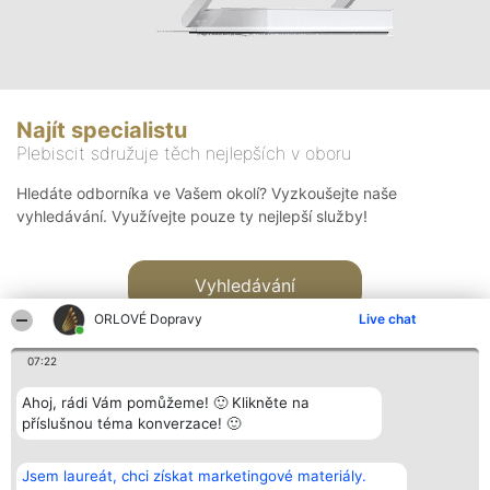
Najít specialistu
Plebiscit sdružuje těch nejlepších v oboru
Hledáte odborníka ve Vašem okolí? Vyzkoušejte naše
vyhledávání. Využívejte pouze ty nejlepší služby!
Vyhledávání
ORLOVÉ Dopravy
Live chat
07:22
Ahoj, rádi Vám pomůžeme! 🙂 Klikněte na
příslušnou téma konverzace! 🙂
Organizátor hlasování
Plebiscyt
Kontakt
Bright Side Solutions sp. z o.
Vítězové
Kontakt
Jsem laureát, chci získat marketingové materiály.
o. sp. k.
Seznam všech