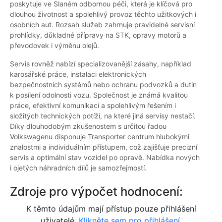
poskytuje ve Slaném odbornou péči, která je klíčová pro
dlouhou životnost a spolehlivý provoz těchto užitkových i
osobních aut. Rozsah služeb zahrnuje pravidelné servisní
prohlídky, důkladné přípravy na STK, opravy motorů a
převodovek i výměnu olejů.
Servis rovněž nabízí specializovanější zásahy, například
karosářské práce, instalaci elektronických
bezpečnostních systémů nebo ochranu podvozků a dutin
k posílení odolnosti vozu. Společnost je známá kvalitou
práce, efektivní komunikací a spolehlivým řešením i
složitých technických potíží, na které jiná servisy nestačí.
Díky dlouhodobým zkušenostem s určitou řadou
Volkswagenu disponuje Transporter centrum hlubokými
znalostmi a individuálním přístupem, což zajišťuje precizní
servis a optimální stav vozidel po opravě. Nabídka nových
i ojetých náhradních dílů je samozřejmostí.
Zdroje pro výpočet hodnocení:
K těmto údajům mají přístup pouze přihlášení
uživatelé.
Klikněte sem pro přihlášení.