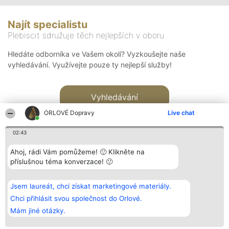
Najít specialistu
Plebiscit sdružuje těch nejlepších v oboru
Hledáte odborníka ve Vašem okolí? Vyzkoušejte naše
vyhledávání. Využívejte pouze ty nejlepší služby!
Vyhledávání
ORLOVÉ Dopravy
Live chat
02:43
Ahoj, rádi Vám pomůžeme! 🙂 Klikněte na
příslušnou téma konverzace! 🙂
Organizátor hlasování
Plebiscyt
Kontakt
Bright Side Solutions sp. z o.
Vítězové
Kontakt
Jsem laureát, chci získat marketingové materiály.
o. sp. k.
Seznam všech
ul. Ruska 22
laureátů
Chci přihlásit svou společnost do Orlové.
Wrocław 50-079
Zásady
Mám jiné otázky.
KRS 0000749100 | Regon
Pravidla
381313360 | NIP 8943132676
Zásady
ochrany