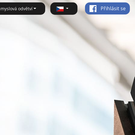
Přihlásit se
ůmyslová odvětví