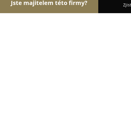
Jste majitelem této firmy?
Zjis
Orlové Dopravy
Dopravní Agentury, Autodoprava
TAXI UPICE
8.9
(14)
Úpice, Úpice
Zobrazit telefonní číslo