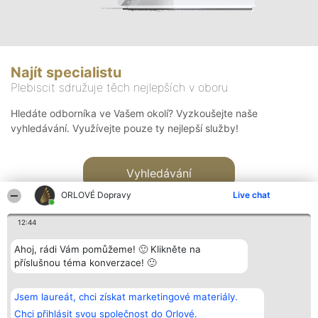
Najít specialistu
Plebiscit sdružuje těch nejlepších v oboru
Hledáte odborníka ve Vašem okolí? Vyzkoušejte naše
vyhledávání. Využívejte pouze ty nejlepší služby!
Vyhledávání
ORLOVÉ Dopravy
Live chat
12:44
Ahoj, rádi Vám pomůžeme! 🙂 Klikněte na
příslušnou téma konverzace! 🙂
Organizátor hlasování
Plebiscyt
Kontakt
Bright Side Solutions sp. z o.
Vítězové
Kontakt
Jsem laureát, chci získat marketingové materiály.
o. sp. k.
Seznam všech
ul. Ruska 22
laureátů
Chci přihlásit svou společnost do Orlové.