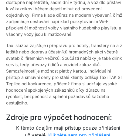
dostupné nepřetržitě, sedm dní v týdnu, a vozidlo přistaví
k zákazníkovi během deseti minut od provedení
objednávky. Firma klade důraz na moderní vybavení, čímž
zpříjemňuje cestování například poskytováním Wi-Fi
připojení či možností volby vlastního hudebního playlistu a
všechny vozy jsou klimatizované.
Taxi služba zajišťuje i přepravu pro hotely, transfery na a z
letiště nebo dopravu účastníků hromadných akcí včetně
svateb či firemních večírků. Součástí nabídky je také drink
servis, tedy převozy řidičů a vozidel zákazníků.
Samozřejmostí je možnost platby kartou. Individuální
přístup a smluvní ceny pro stálé klienty odlišují Taxi TAK SI
Teplice od konkurence, přičemž firma si udržuje vysoké
hodnocení spokojených zákazníků díky důrazu na
rychlost, bezpečnost a splnění požadavků každého
cestujícího.
Zdroje pro výpočet hodnocení:
K těmto údajům mají přístup pouze přihlášení
uživatelé.
Klikněte sem pro přihlášení.