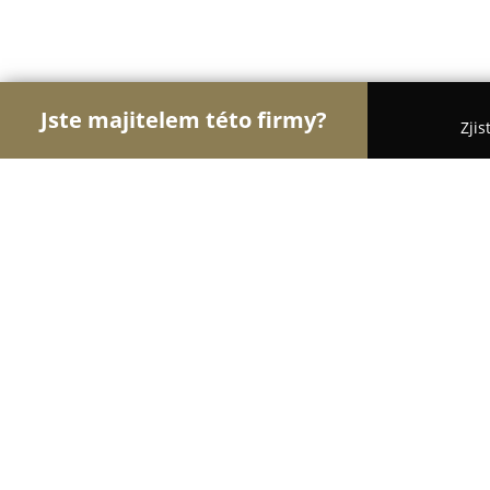
Jste majitelem této firmy?
Zjis
Orlové Dopravy
Dopravní Agentury, Autodoprava,
Taxi Mája Brno
9
(25)
Brno, Bellova 7