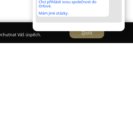
Chci přihlásit svou společnost do
Orlové.
Mám jiné otázky.
Zjistit
vychutnat Váš úspěch.
e v brněnských Kohoutovicích na adrese Bellova 7,
pravu s důrazem na bezpečnost a komfort
uje své služby prostřednictvím webové platformy
ou jednoduše objednat jízdu online a vždy předem
jištěna cenová transparentnost a férový přístup.
ných cen, které se nemění v závislosti na denní