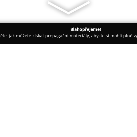
Blahopřejeme!
těte, jak můžete získat propagační materiály, abyste si mohli plně 
 Logistika - Brno
Taxi Mája Brno
O společnosti:
Taxi Mája Brno
, nacházející s
se specializuje na osobní pře
cestujících. Společnost poskyt
Jízda.eu, kde si zákazníci moh
vidí konečnou cenu, čímž je za
Firma se vyznačuje garancí pev