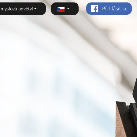
Přihlásit se
ůmyslová odvětví