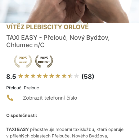
VÍTĚZ PLEBISCITY ORLOVÉ
TAXI EASY - Přelouč, Nový Bydžov,
Chlumec n/C
8.5
(58)
Přelouč, Prelouc
Zobrazit telefonní číslo
O společnosti:
TAXI EASY
představuje moderní taxislužbu, která operuje
v přilehlých oblastech Přelouče, Nového Bydžova,