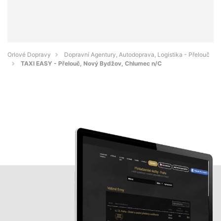
Orlové Dopravy
Dopravní Agentury, Autodoprava, Logistika - Přelouč
TAXI EASY - Přelouč, Nový Bydžov, Chlumec n/C