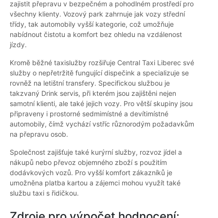
zajistit přepravu v bezpečném a pohodlném prostředí pro
všechny klienty. Vozový park zahrnuje jak vozy střední
třídy, tak automobily vyšší kategorie, což umožňuje
nabídnout čistotu a komfort bez ohledu na vzdálenost
jízdy.
Kromě běžné taxislužby rozšiřuje Central Taxi Liberec své
služby o nepřetržitě fungující dispečink a specializuje se
rovněž na letištní transfery. Specifickou službou je
takzvaný Drink servis, při kterém jsou zajištěni nejen
samotní klienti, ale také jejich vozy. Pro větší skupiny jsou
připraveny i prostorné sedmimístné a devítimístné
automobily, čímž vychází vstříc různorodým požadavkům
na přepravu osob.
Společnost zajišťuje také kurýrní služby, rozvoz jídel a
nákupů nebo převoz objemného zboží s použitím
dodávkových vozů. Pro vyšší komfort zákazníků je
umožněna platba kartou a zájemci mohou využít také
službu taxi s řidičkou.
Zdroje pro výpočet hodnocení: