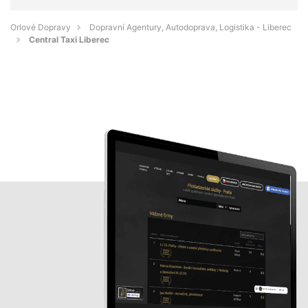
Orlové Dopravy
Dopravní Agentury, Autodoprava, Logistika - Liberec
Central Taxi Liberec