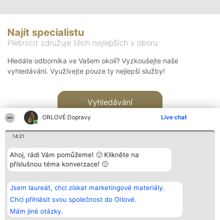
Najít specialistu
Plebiscit sdružuje těch nejlepších v oboru
Hledáte odborníka ve Vašem okolí? Vyzkoušejte naše
vyhledávání. Využívejte pouze ty nejlepší služby!
Vyhledávání
ORLOVÉ Dopravy
Live chat
14:21
Ahoj, rádi Vám pomůžeme! 🙂 Klikněte na
příslušnou téma konverzace! 🙂
Organizátor hlasování
Plebiscyt
Kontakt
Bright Side Solutions sp. z o.
Vítězové
Kontakt
Jsem laureát, chci získat marketingové materiály.
o. sp. k.
Seznam všech
ul. Ruska 22
laureátů
Chci přihlásit svou společnost do Orlové.
Wrocław 50-079
Zásady
Mám jiné otázky.
KRS 0000749100 | Regon
Pravidla
381313360 | NIP 8943132676
Zásady