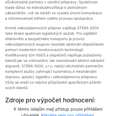
důvěryhodné partnery v odvětví přepravy. Společnost
klade důraz na individuální přístup k jednotlivým
zákazníkům, což se odráží ve vysoké úrovni komunikace
a informovanosti během celého procesu spolupráce.
Kromě velkoobjemových přeprav zajišťuje STERA 3000
také široké spektrum logistických služeb. Pro zajištění
efektivního a bezpečného transportu je provoz
velkoobjemových souprav neustále sledován dispečinkem
pomocí moderních monitorovacích technologií.
Kvalifikovaný tým řidičů a dispečerů naplňuje požadavky
klientů jak ve vnitrostátní, tak mezinárodní silniční nákladní
dopravě. STERA 3000, s.r.o. nabízí obchodním partnerům
komplexní služby zahrnující tuzemskou a mezinárodní
dopravu, spedici, logistiku i velkoobjemovou přepravu.
Vždy se snaží co nejvíce přizpůsobit specifickým přáním
svých klientů.
Zdroje pro výpočet hodnocení:
K těmto údajům mají přístup pouze přihlášení
uživatelé.
Klikněte sem pro přihlášení.