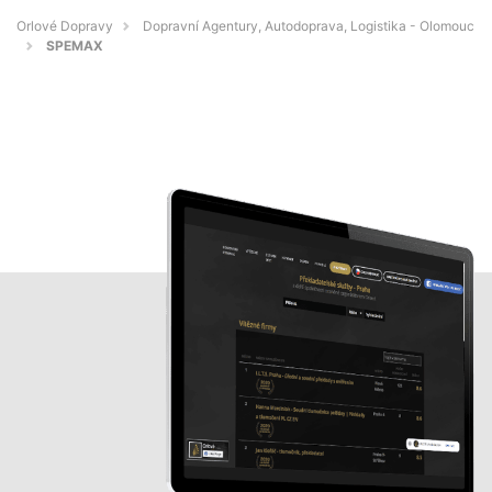
Orlové Dopravy
Dopravní Agentury, Autodoprava, Logistika - Olomouc
SPEMAX