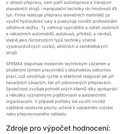
v oblasti přepravy, kam patří autodoprava a transport
stavebních strojů i manipulační techniky do hmotnosti 45
tun. Firma realizuje přepravu stavebních materiálů za
využití hydraulické ruky a poskytuje rovněž profesionální
odtahové služby. Ty zahrnují vyproštění a odtah osobních
a nákladních automobilů, autobusů, přívěsů, a návěsů,
stejně jako různorodých typů techniky včetně
vysokozdvižných vozíků, silničních a zemědělských
strojů.
SPEMAX disponuje moderním technickým zázemím a
zkušeným týmem pracovníků s dlouholetou odbornou
praxí, což umožňuje rychle a efektivně reagovat jak při
havarijních zásazích, tak při plánovaných přepravách.
Společnost zvyšuje pohodlí svých klientů díky spolupráci
s několika významnými pojišťovnami a asistenčními
organizacemi. V případě potřeby lze využít rovněž
zajištěné odstavné plochy určené k uskladnění vozidel
nebo přepravovaného nákladu.
Zdroje pro výpočet hodnocení: