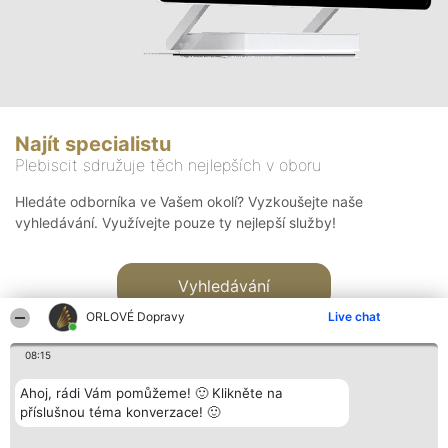
Najít specialistu
Plebiscit sdružuje těch nejlepších v oboru
Hledáte odborníka ve Vašem okolí? Vyzkoušejte naše
vyhledávání. Využívejte pouze ty nejlepší služby!
Vyhledávání
ORLOVÉ Dopravy
Live chat
08:15
Ahoj, rádi Vám pomůžeme! 🙂 Klikněte na
příslušnou téma konverzace! 🙂
Organizátor hlasování
Plebiscyt
Kontakt
Bright Side Solutions sp. z o.
Vítězové
Kontakt