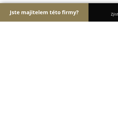
Jste majitelem této firmy?
Zjis
Orlové Dopravy
Dopravní Agentury, Autodoprava,
Bauer Česka spedice s.r.o
8.4
(13)
Ústí nad Labem, U Cukrovaru 6
Zobrazit telefonní číslo