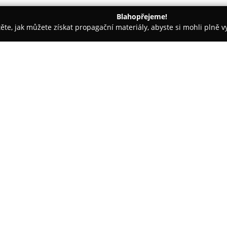
Blahopřejeme!
těte, jak můžete získat propagační materiály, abyste si mohli plně 
 Logistika - Ústí nad Labem
Bauer Česka spedice s.r.o
O společnosti:
Bauer česká spedice
byla zalo
společnosti BAUER Spedition G
logistiky a spedice v České repu
nachází ve strategicky výhodné 
Zobrazit více >>
Podnik se orientuje především 
přepravu jak jednotlivých zásil
důraz na přepravní trasy směř
dispozici moderní vozový park,
návěsové soupravy, určené mim