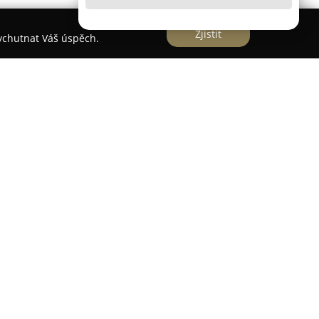
Zjistit
vychutnat Váš úspěch.
žena v roce 2005 jako pobočka německé
mbH. Od té doby se aktivně věnuje oblasti
blice a své operace řídí z kanceláře, která se
lokalitě v Ústí nad Labem.
na komplexní služby v oblasti spedice a na
ek, tak i celovozových nákladů, přičemž klade
ující do Německa a Švýcarska. Firma má k
 mezi jehož přednosti patří specializované
o jiné pro přepravu papírových rolí systémem