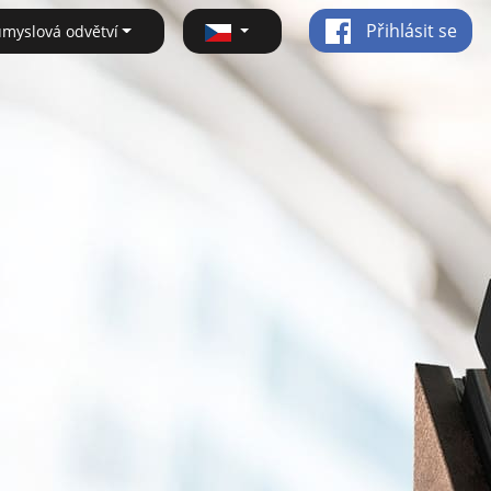
Přihlásit se
ůmyslová odvětví