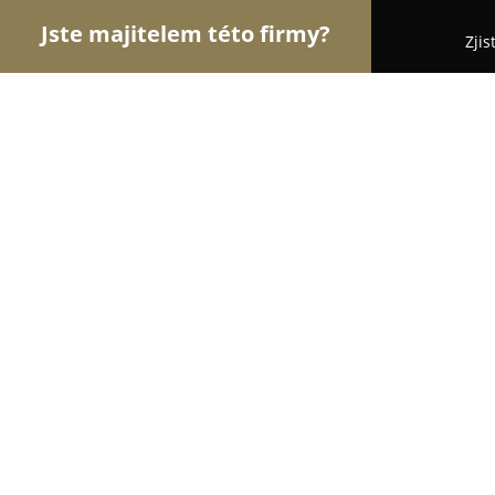
Jste majitelem této firmy?
Zjis
Orlové Dopravy
Dopravní Agentury, Autodoprava
Roletzky, S.r.o.
8.3
(5)
Olomouc, Krapkova 1159/3
Zobrazit telefonní číslo