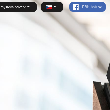
Přihlásit se
ůmyslová odvětví