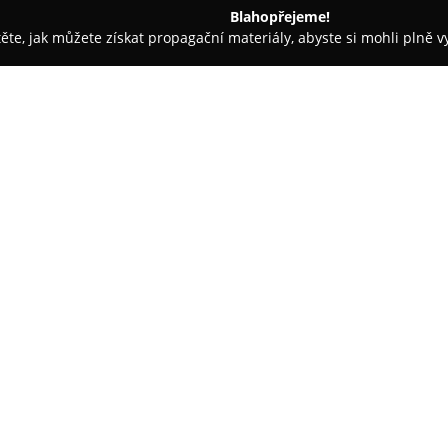
Blahopřejeme!
těte, jak můžete získat propagační materiály, abyste si mohli plně 
, Logistika - Olomouc
Roletzky, S.r.o.
O společnosti:
Roletzky, s.r.o.
je firma působí
přičemž navazuje na rodinnou tr
mezinárodní autobusovou přepr
existence vybudovala stálý okru
podniky, sportovní týmy i kultu
druhy zájezdů, například lyžařs
exkurze nebo poznávací a kultu
Roletzky provozuje moderní vo
Mercedes-Benz s kapacitou 49 a
přehrávači, lednicemi a kávovar