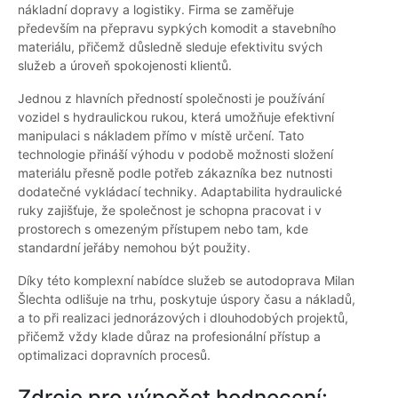
nákladní dopravy a logistiky. Firma se zaměřuje
především na přepravu sypkých komodit a stavebního
materiálu, přičemž důsledně sleduje efektivitu svých
služeb a úroveň spokojenosti klientů.
Jednou z hlavních předností společnosti je používání
vozidel s hydraulickou rukou, která umožňuje efektivní
manipulaci s nákladem přímo v místě určení. Tato
technologie přináší výhodu v podobě možnosti složení
materiálu přesně podle potřeb zákazníka bez nutnosti
dodatečné vykládací techniky. Adaptabilita hydraulické
ruky zajišťuje, že společnost je schopna pracovat i v
prostorech s omezeným přístupem nebo tam, kde
standardní jeřáby nemohou být použity.
Díky této komplexní nabídce služeb se autodoprava Milan
Šlechta odlišuje na trhu, poskytuje úspory času a nákladů,
a to při realizaci jednorázových i dlouhodobých projektů,
přičemž vždy klade důraz na profesionální přístup a
optimalizaci dopravních procesů.
Zdroje pro výpočet hodnocení: