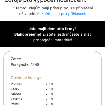
K těmto údajům mají přístup pouze přihlášení
uživatelé.
Klikněte sem pro přihlášení.
Jste majitelem této firmy
?
Blahopřejeme!
Zjistěte jestli můžete získat
propagační materiály!
Žatec
Purkyněho 1548
Otevírací hodiny:
Pondělí
7–18
Úterý
7–18
Středa
7–18
Čtvrtek
7–18
Pátek
7–18