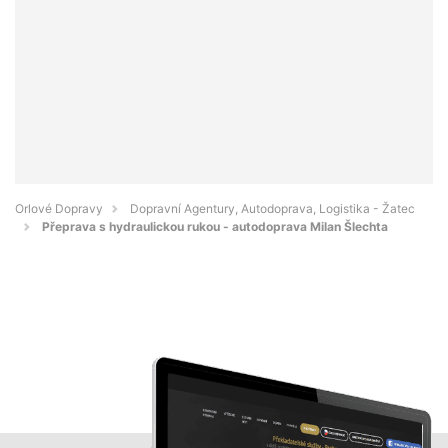
Orlové Dopravy
Dopravní Agentury, Autodoprava, Logistika - Žatec
Přeprava s hydraulickou rukou - autodoprava Milan Šlechta