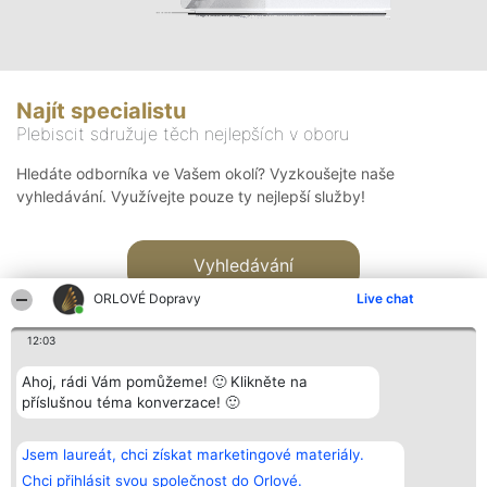
Najít specialistu
Plebiscit sdružuje těch nejlepších v oboru
Hledáte odborníka ve Vašem okolí? Vyzkoušejte naše
vyhledávání. Využívejte pouze ty nejlepší služby!
Vyhledávání
ORLOVÉ Dopravy
Live chat
12:03
Ahoj, rádi Vám pomůžeme! 🙂 Klikněte na
příslušnou téma konverzace! 🙂
Organizátor hlasování
Plebiscyt
Kontakt
Bright Side Solutions sp. z o.
Vítězové
Kontakt
Jsem laureát, chci získat marketingové materiály.
o. sp. k.
Seznam všech
ul. Ruska 22
laureátů
Chci přihlásit svou společnost do Orlové.