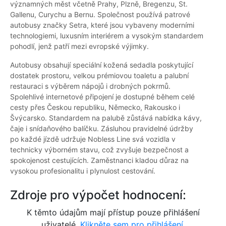
významných měst včetně Prahy, Plzně, Bregenzu, St.
Gallenu, Curychu a Bernu. Společnost používá patrové
autobusy značky Setra, které jsou vybaveny moderními
technologiemi, luxusním interiérem a vysokým standardem
pohodlí, jenž patří mezi evropské výjimky.
Autobusy obsahují speciální kožená sedadla poskytující
dostatek prostoru, velkou prémiovou toaletu a palubní
restauraci s výběrem nápojů i drobných pokrmů.
Spolehlivé internetové připojení je dostupné během celé
cesty přes Českou republiku, Německo, Rakousko i
Švýcarsko. Standardem na palubě zůstává nabídka kávy,
čaje i snídaňového balíčku. Zásluhou pravidelné údržby
po každé jízdě udržuje Nobless Line svá vozidla v
technicky výborném stavu, což zvyšuje bezpečnost a
spokojenost cestujících. Zaměstnanci kladou důraz na
vysokou profesionalitu i plynulost cestování.
Zdroje pro výpočet hodnocení:
K těmto údajům mají přístup pouze přihlášení
uživatelé.
Klikněte sem pro přihlášení.