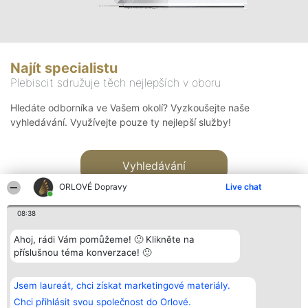
Najít specialistu
Plebiscit sdružuje těch nejlepších v oboru
Hledáte odborníka ve Vašem okolí? Vyzkoušejte naše
vyhledávání. Využívejte pouze ty nejlepší služby!
Vyhledávání
ORLOVÉ Dopravy
Live chat
08:38
Ahoj, rádi Vám pomůžeme! 🙂 Klikněte na
příslušnou téma konverzace! 🙂
Organizátor hlasování
Plebiscyt
Kontakt
Bright Side Solutions sp. z o.
Vítězové
Kontakt
Jsem laureát, chci získat marketingové materiály.
o. sp. k.
Seznam všech
ul. Ruska 22
laureátů
Chci přihlásit svou společnost do Orlové.
Wrocław 50-079
Zásady