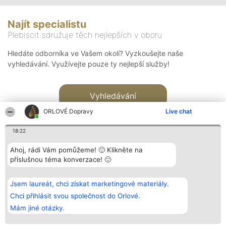
Najít specialistu
Plebiscit sdružuje těch nejlepších v oboru
Hledáte odborníka ve Vašem okolí? Vyzkoušejte naše
vyhledávání. Využívejte pouze ty nejlepší služby!
Vyhledávání
ORLOVÉ Dopravy
Live chat
18:22
Ahoj, rádi Vám pomůžeme! 🙂 Klikněte na
příslušnou téma konverzace! 🙂
Organizátor hlasování
Plebiscyt
Kontakt
Bright Side Solutions sp. z o.
Vítězové
Kontakt
Jsem laureát, chci získat marketingové materiály.
o. sp. k.
Seznam všech
ul. Ruska 22
laureátů
Chci přihlásit svou společnost do Orlové.
Wrocław 50-079
Zásady
Mám jiné otázky.
KRS 0000749100 | Regon
Pravidla
381313360 | NIP 8943132676
Zásady
ochrany