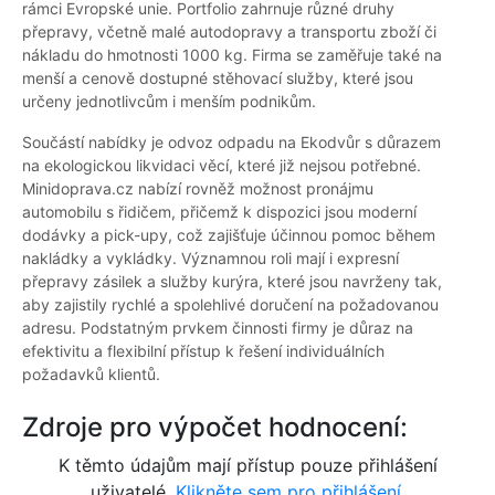
rámci Evropské unie. Portfolio zahrnuje různé druhy
přepravy, včetně malé autodopravy a transportu zboží či
nákladu do hmotnosti 1000 kg. Firma se zaměřuje také na
menší a cenově dostupné stěhovací služby, které jsou
určeny jednotlivcům i menším podnikům.
Součástí nabídky je odvoz odpadu na Ekodvůr s důrazem
na ekologickou likvidaci věcí, které již nejsou potřebné.
Minidoprava.cz nabízí rovněž možnost pronájmu
automobilu s řidičem, přičemž k dispozici jsou moderní
dodávky a pick-upy, což zajišťuje účinnou pomoc během
nakládky a vykládky. Významnou roli mají i expresní
přepravy zásilek a služby kurýra, které jsou navrženy tak,
aby zajistily rychlé a spolehlivé doručení na požadovanou
adresu. Podstatným prvkem činnosti firmy je důraz na
efektivitu a flexibilní přístup k řešení individuálních
požadavků klientů.
Zdroje pro výpočet hodnocení:
K těmto údajům mají přístup pouze přihlášení
uživatelé.
Klikněte sem pro přihlášení.