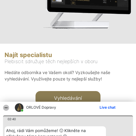
Najít specialistu
Plebiscit sdružuje těch nejlepších v oboru
Hledáte odborníka ve Vašem okolí? Vyzkoušejte naše
vyhledávání. Využívejte pouze ty nejlepší služby!
Vyhledávání
ORLOVÉ Dopravy
Live chat
02:40
Ahoj, rádi Vám pomůžeme! 🙂 Klikněte na