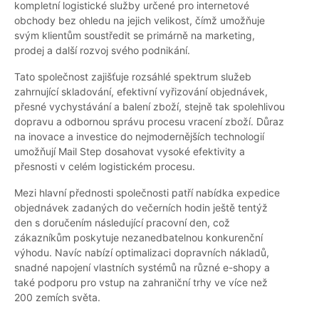
kompletní logistické služby určené pro internetové
obchody bez ohledu na jejich velikost, čímž umožňuje
svým klientům soustředit se primárně na marketing,
prodej a další rozvoj svého podnikání.
Tato společnost zajišťuje rozsáhlé spektrum služeb
zahrnující skladování, efektivní vyřizování objednávek,
přesné vychystávání a balení zboží, stejně tak spolehlivou
dopravu a odbornou správu procesu vracení zboží. Důraz
na inovace a investice do nejmodernějších technologií
umožňují Mail Step dosahovat vysoké efektivity a
přesnosti v celém logistickém procesu.
Mezi hlavní přednosti společnosti patří nabídka expedice
objednávek zadaných do večerních hodin ještě tentýž
den s doručením následující pracovní den, což
zákazníkům poskytuje nezanedbatelnou konkurenční
výhodu. Navíc nabízí optimalizaci dopravních nákladů,
snadné napojení vlastních systémů na různé e-shopy a
také podporu pro vstup na zahraniční trhy ve více než
200 zemích světa.