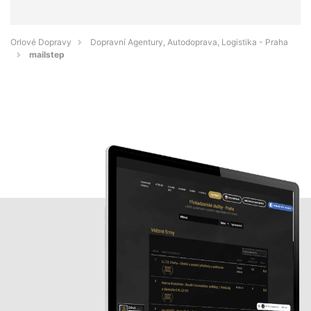
Orlové Dopravy
Dopravní Agentury, Autodoprava, Logistika - Praha
mailstep